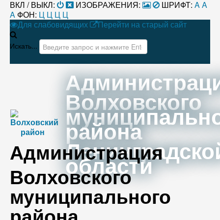
ВКЛ / ВЫКЛ:
ИЗОБРАЖЕНИЯ:
ШРИФТ:
A
A
A
ФОН:
Ц
Ц
Ц
Ц
Для слабовидящих
Перейти на старый сайт
Искать...
Администрац
Волховского
муниципальн
района
Ленинградско
Администрация
области
Волховского
муниципального
района