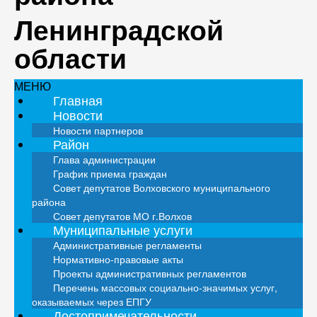
Ленинградской
области
МЕНЮ
Главная
Новости
Новости партнеров
Район
Глава администрации
График приема граждан
Совет депутатов Волховского муниципального
района
Совет депутатов МО г.Волхов
Муниципальные услуги
Административные регламенты
Нормативно-правовые акты
Проекты административных регламентов
Перечень массовых социально-значимых услуг,
оказываемых через ЕПГУ
Достопримечательности