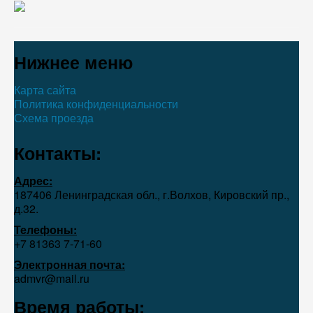
Нижнее меню
Карта сайта
Политика конфиденциальности
Схема проезда
Контакты:
Адрес:
187406 Ленинградская обл., г.Волхов, Кировский пр.,
д.32.
Телефоны:
+7 81363 7‑71-60
Электронная почта:
admvr@mail.ru
Время работы: