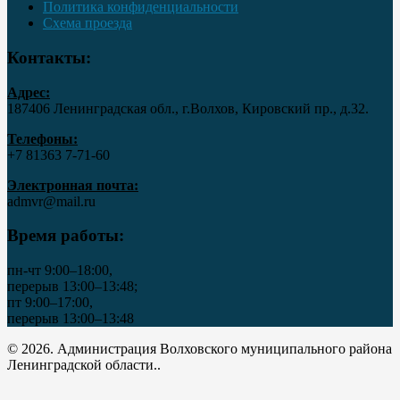
Политика конфиденциальности
Схема проезда
Контакты:
Адрес:
187406 Ленинградская обл., г.Волхов, Кировский пр., д.32.
Телефоны:
+7 81363 7‑71-60
Электронная почта:
admvr@mail.ru
Время работы:
пн-чт 9:00–18:00,
перерыв 13:00–13:48;
пт 9:00–17:00,
перерыв 13:00–13:48
© 2026. Администрация Волховского муниципального района
Ленинградской области..