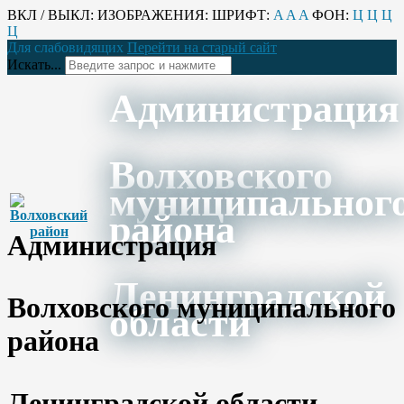
ВКЛ / ВЫКЛ:
ИЗОБРАЖЕНИЯ:
ШРИФТ:
A
A
A
ФОН:
Ц
Ц
Ц
Ц
Для слабовидящих
Перейти на старый сайт
Искать...
Администрация
Волховского
муниципальног
района
Администрация
Ленинградской
Волховского муниципального
области
района
Ленинградской области