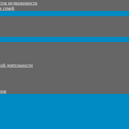
ктов недвижимости
х семей
ой деятельности
нов