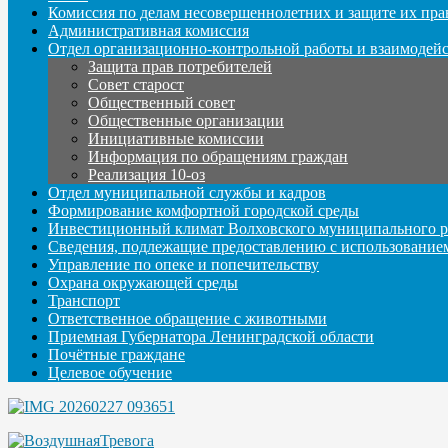
Комиссия по делам несовершеннолетних и защите их пра
Административная комиссия
Отдел организационно-контрольной работы и взаимодей
Защита прав потребителей
Совет старост
Общественный совет
Общественные организации
Инициативные комиссии
Информация по обращениям граждан
Реализация 10-оз
Отдел муниципальной службы и кадров
Формирование комфортной городской среды
Инвестиционный климат Волховского муниципального р
Сведения, подлежащие предоставлению с использование
Управление по опеке и попечительству
Охрана окружающей среды
Транспорт
Ответственное обращение с животными
Приемная Губернатора Ленинградской области
Почётные граждане
Целевое обучение