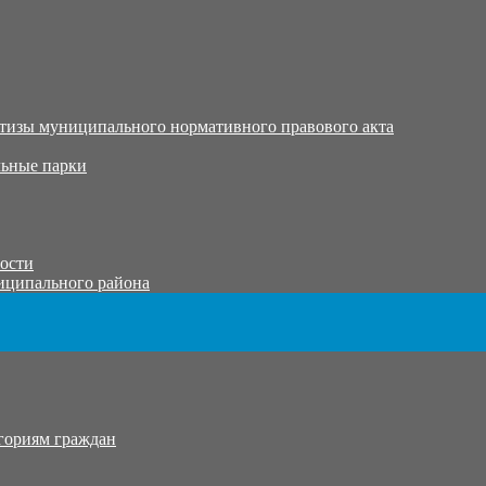
тизы муниципального нормативного правового акта
ьные парки
тости
иципального района
гориям граждан