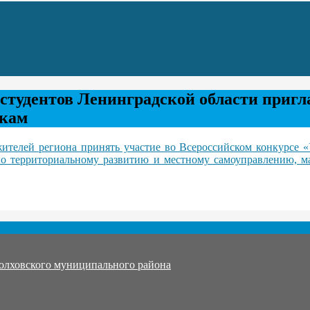
 студентов Ленинградской области пригл
якам
телей региона принять участие во Всероссийском конкурсе «
о территориальному развитию и местному самоуправлению, м
олховского муниципального района