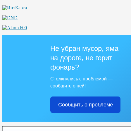
Не убран мусор, яма
на дороге, не горит
фонарь?
Столкнулись с проблемой —
сообщите о ней!
Сообщить о проблеме