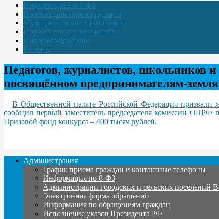
Информация по 8-ФЗ
Противодействие коррупции
Муниципальные образования
Нормативно-правовые акты
Интернет-приёмная
Выборы
Педагогов, журналистов, школьников и
посвящённом предпринимателям-земл
В Общественной палате Российской Федерации призвали жи
сообщил первый заместитель председателя комиссии ОПРФ п
Призовой фонд конкурса – 400 тысяч рублей.
Администрация
График приема граждан и контактные телефоны
Информация по 8-ФЗ
Администрации городских и сельских поселений В
Электронная форма обращений
Информация по обращениям граждан
Исполнение указов Президента РФ