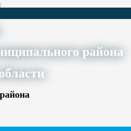
Ц
ниципального района
области
 района