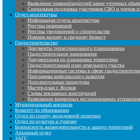
Выявление правообладателей ранее учтенных объе
Социальная поддержка участников СВО и членов и
Отдел архитектуры
Информация отдела архитектуры
Реестры разрешений
Реестры уведомлений о строительстве
Помощь малому и среднему бизнесу
Градостроительство
Документы территориального планирования
Градостроительное зонирование
Документация по планировке территории
Градостроительный план земельного участка
Информационные системы в сфере градостроительн
Программы комплексного развития
Дополнительные процедуры
Мастер-план г. Волхов
Схемы рекламных конструкций
Размещение временных нестационарных аттракцио
Муниципальный контроль
Комитет по образованию
Отдел по спорту, молодежной политике
Отдел по культуре и туризму
Безопасность жизнедеятельности и защита территорий
Архивный отдел
ЗАГС