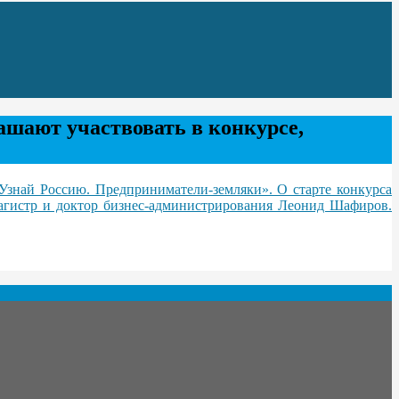
ашают участвовать в конкурсе,
Узнай Россию. Предприниматели-земляки». О старте конкурса
агистр и доктор бизнес-администрирования Леонид Шафиров.