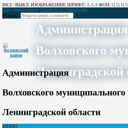
ВКЛ / ВЫКЛ:
ИЗОБРАЖЕНИЯ:
ШРИФТ:
A
A
A
ФОН:
Ц
Ц
Ц
Для слабовидящих
Перейти на старый сайт
Искать...
Администрация
Волховского му
Ленинградской 
Администрация
Волховского муниципального
Ленинградской области
МЕНЮ