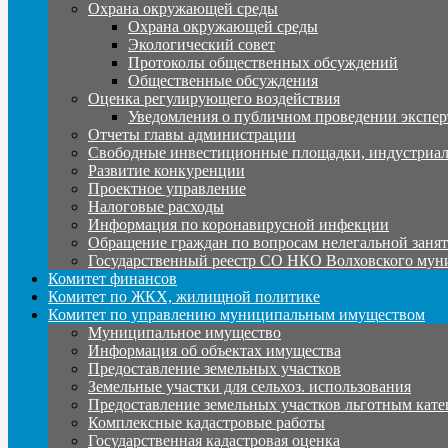
Охрана окружающей среды
Охрана окружающей среды
Экологический совет
Протоколы общественных обсуждений
Общественные обсуждения
Оценка регулирующего воздействия
Уведомления о публичном проведении экспер
Отчеты главы администрации
Свободные инвестиционные площадки, индустриал
Развитие конкуренции
Проектное управление
Налоговые расходы
Информация по коронавирусной инфекции
Обращение граждан по вопросам нелегальной заня
Государственный реестр СО НКО Волховского мун
Комитет финансов
Комитет по ЖКХ, жилищной политике
Комитет по управлению муниципальным имуществом
Муниципальное имущество
Информация об объектах имущества
Предоставление земельных участков
Земельные участки для сельхоз. использования
Предоставление земельных участков льготным кате
Комплексные кадастровые работы
Государственная кадастровая оценка