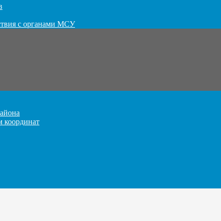
в
ствия с органами МСУ
айона
м координат