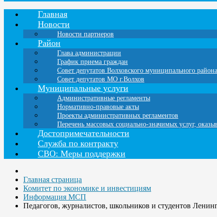
Главная
Новости
Новости партнеров
Район
Глава администрации
График приема граждан
Совет депутатов Волховского муниципального район
Совет депутатов МО г.Волхов
Муниципальные услуги
Административные регламенты
Нормативно-правовые акты
Проекты административных регламентов
Перечень массовых социально-значимых услуг, оказ
Достопримечательности
Служба по контракту
СВО: Меры поддержки
Главная страница
Комитет по экономике и инвестициям
Информация МСП
Педагогов, журналистов, школьников и студентов Ленин