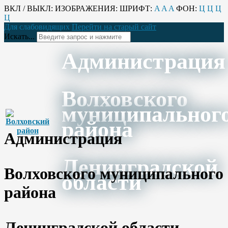
ВКЛ / ВЫКЛ:
ИЗОБРАЖЕНИЯ:
ШРИФТ:
A
A
A
ФОН:
Ц
Ц
Ц
Ц
Для слабовидящих
Перейти на старый сайт
Искать...
Администрация
Волховского
муниципальног
района
Администрация
Ленинградской
Волховского муниципального
области
района
Ленинградской области