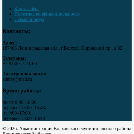
Карта сайта
Политика конфиденциальности
Схема проезда
Контакты:
Адрес:
187406 Ленинградская обл., г.Волхов, Кировский пр., д.32.
Телефоны:
+7 81363 7‑71-60
Электронная почта:
admvr@mail.ru
Время работы:
пн-чт 9:00–18:00,
перерыв 13:00–13:48;
пт 9:00–17:00,
перерыв 13:00–13:48
© 2026. Администрация Волховского муниципального района
Ленинградской области..