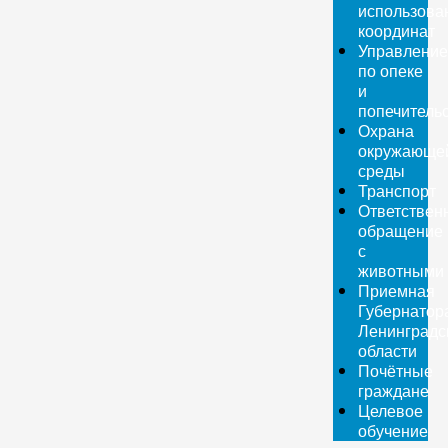
использова
координат
Управление
по опеке
и
попечитель
Охрана
окружающе
среды
Транспорт
Ответствен
обращение
с
животными
Приемная
Губернатор
Ленинградс
области
Почётные
граждане
Целевое
обучение