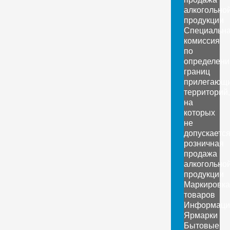
алкогольно
продукции
Специальн
комиссия
по
определен
границ
прилегающ
территорий,
на
которых
не
допускаетс
розничная
продажа
алкогольно
продукции
Маркировка
товаров
Информаци
Ярмарки
Бытовые