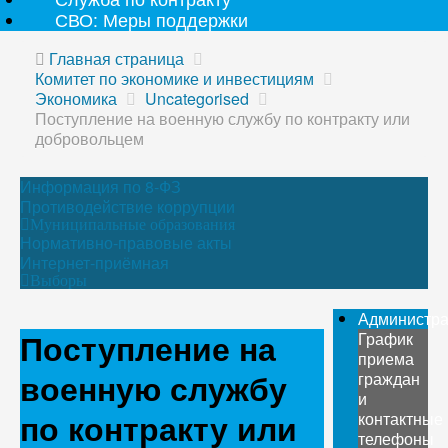
СВО: Меры поддержки
Главная страница
Комитет по экономике и инвестициям
Экономика
Uncategorised
Поступление на военную службу по контракту или
добровольцем
Информация по 8-ФЗ
Противодействие коррупции
Муниципальные образования
Нормативно-правовые акты
Интернет-приёмная
Выборы
Администр
Поступление на
График
приема
военную службу
граждан
и
по контракту или
контактные
телефоны