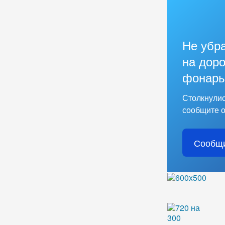
Не убр
на доро
фонарь
Столкнулис
сообщите о
Сообщи