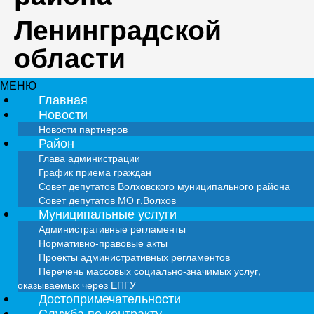
Ленинградской
области
МЕНЮ
Главная
Новости
Новости партнеров
Район
Глава администрации
График приема граждан
Совет депутатов Волховского муниципального района
Совет депутатов МО г.Волхов
Муниципальные услуги
Административные регламенты
Нормативно-правовые акты
Проекты административных регламентов
Перечень массовых социально-значимых услуг,
оказываемых через ЕПГУ
Достопримечательности
Служба по контракту