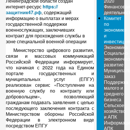
Ленинградской области создан
2020
интернет-ресурс
https://
Финансова
защитник47.рф
, содержащий
деятельнос
информацию о выплатах и мерах
Комитет
государственной поддержки
по
военнослужащих, заключивших
экономике
контракт для прохождения службы в
и
зоне специальной военной операции
инвестиция
Экономика
Министерство цифрового развития,
Социально-
связи и массовых коммуникаций
экономичес
Российской Федерации информирует,
развитие
что начиная с 2022 года на Едином
Муниципал
портале государственных и
заказ
муниципальных услуг (ЕПГУ)
Поддержка
реализован сервис «Поступление на
малого и
военную службу по контракту или
среднего
добровольцем», позволяющий
бизнеса
гражданам подавать заявления с целью
Сельское
последующего заключения контракта с
хозяйство
Министерством обороны Российской
и АПК
Федерации в электронном виде
Информаци
посредством ЕПГУ
АПК