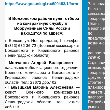
https://www.gosuslugi.ru/600483/1/form
Законодате
Реестр
сельскохоз
В Волховском районе пункт отбора
товаропрои
на контрактную службу в
Планы
Вооруженные Силы России
мероприяти
находится по адресу:
по
предупреж
г. Волхов, ул. Новгородская, 1, телефон
возникнове
8 (813) 632-36-72 (Военный комиссариат
и
Волховского и Киришского районов
рапростран
Ленинградской области).
ООБЖ
-
Молчанов Андрей Валерьевич
—
Садоводчес
начальник мобилизационного отделения
некоммерче
Военного комиссариата Волховского и
товарищест
Киришского районов Ленинградской
Документы
области, тел.: 23672 доб.102
стратегичес
-
Гальзицкая Марина Алексеевна
—
планирован
юрист Военного комиссариата
Инвестици
Волховского и Киришского районов
паспорт
Ленинградской области, тел.: 23672
Потребител
доб.113
рынок