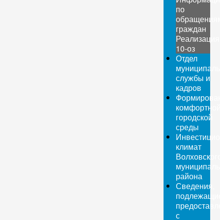
по
обращения
граждан
Реализация
10-оз
Отдел
муниципаль
службы и
кадров
Формирова
комфортно
городской
среды
Инвестици
климат
Волховског
муниципаль
района
Сведения,
подлежащи
предоставл
с