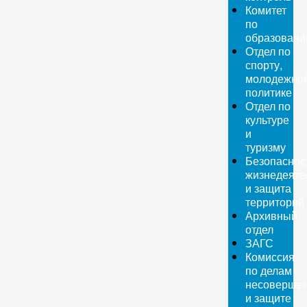
Комитет
по
образован
Отдел по
спорту,
молодежно
политике
Отдел по
культуре
и
туризму
Безопаснос
жизнедеяте
и защита
территорий
Архивный
отдел
ЗАГС
Комиссия
по делам
несовершен
и защите