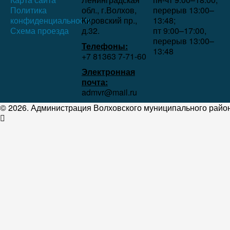
Политика
обл., г.Волхов,
перерыв 13:00–
конфиденциальности
Кировский пр.,
13:48;
Схема проезда
д.32.
пт 9:00–17:00,
перерыв 13:00–
Телефоны:
13:48
+7 81363 7‑71-60
Электронная
почта:
admvr@mail.ru
© 2026. Администрация Волховского муниципального район