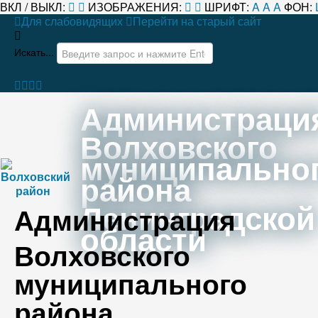
ВКЛ / ВЫКЛ:
ИЗОБРАЖЕНИЯ:
ШРИФТ:
A
A
A
ФОН:
Для слабовидящих
Перейти на старый сайт
Искать...
Администраци
Волховского
муниципально
района
Ленинградской
Администрация
области
Волховского
муниципального
района