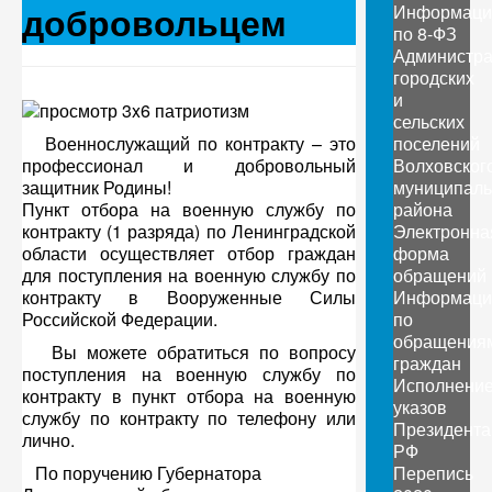
добровольцем
Информаци
по 8-ФЗ
Администр
городских
и
сельских
Военнослужащий по контракту – это
поселений
профессионал и добровольный
Волховског
защитник Родины!
муниципаль
Пункт отбора на военную службу по
района
контракту (1 разряда) по Ленинградской
Электронна
области осуществляет отбор граждан
форма
для поступления на военную службу по
обращений
контракту в Вооруженные Силы
Информаци
Российской Федерации.
по
обращения
Вы можете обратиться по вопросу
граждан
поступления на военную службу по
Исполнени
контракту в пункт отбора на военную
указов
службу по контракту по телефону или
Президента
лично.
РФ
По поручению Губернатора
Перепись