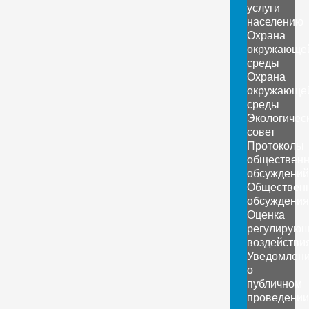
услуги
населению
Охрана
окружающе
среды
Охрана
окружающе
среды
Экологичес
совет
Протоколы
обществен
обсуждений
Обществен
обсуждения
Оценка
регулирующ
воздействи
Уведомлен
о
публичном
проведении