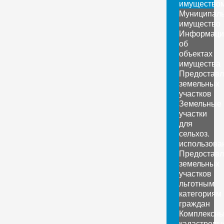
имущество
Муниципал
имущество
Информаци
об
объектах
имущества
Предоставл
земельных
участков
Земельные
участки
для
сельхоз.
использова
Предоставл
земельных
участков
льготным
категориям
граждан
Комплексн
кадастровы