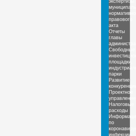
экспертизы
муниципаль
нормативно
правового
акта
Отчеты
главы
администра
Свободные
инвестицио
площадки,
индустриал
парки
Развитие
конкуренци
Проектное
управление
Налоговые
расходы
Информаци
по
коронавиру
инфекции