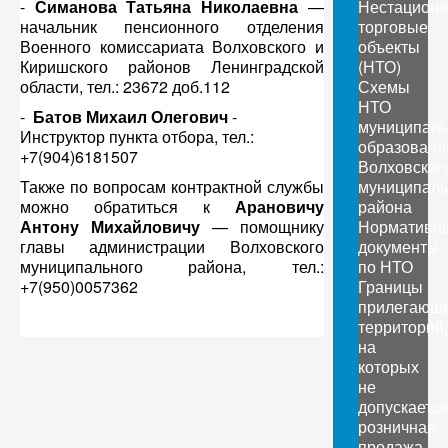
-
Симанова Татьяна Николаевна
—
Нестацион
начальник пенсионного отделения
торговые
Военного комиссариата Волховского и
объекты
Киришского районов Ленинградской
(НТО)
области, тел.: 23672 доб.112
Схемы
НТО
-
Батов Михаил Олегович
-
муниципал
Инструктор пункта отбора, тел.:
образовани
+7(904)6181507
Волховског
Также по вопросам контрактной службы
муниципаль
можно обратиться к
Арановичу
района
Антону Михайловичу
— помощнику
Нормативн
главы администрации Волховского
документы
муниципального района, тел.:
по НТО
+7(950)0057362
Границы
прилегающ
территорий,
на
которых
не
допускаетс
розничная
продажа