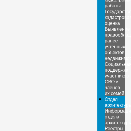
работы
Государств
кадастрова
оценка
Выявление
правооблад
ранее
учтенных
объектов
недвижимо
Социальна
поддержка
участников
СВО и
членов
их семей
Отдел
архитектур
Информаци
отдела
архитектур
Реестры