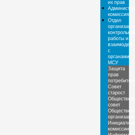
их прав
Администра
комиссия
Отдел
организаци
контрольно
работы и
взаимодейс
с
органами
МСУ
Защита
прав
потребител
Совет
старост
Обществен
совет
Обществен
организаци
Инициатив
комиссии
Информаци