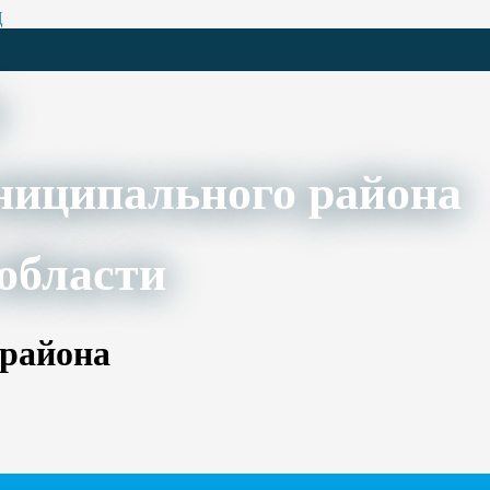
Ц
ниципального района
области
 района