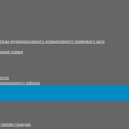
тизы муниципального нормативного правового акта
ьные парки
тости
иципального района
гориям граждан