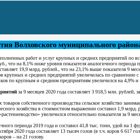
ия Волховского муниципального района 
ыполненных работ и услуг крупных и средних предприятий по вс
уб., что на 8,1% ниже уровня показателя аналогичного периода 
авляет 19,9 млрд. рублей., что на 23,1% выше показателя 9 меся
ов крупных и средних предприятий увеличилась по сравнению с п
ков по крупным и средним предприятиям увеличился на 4,9% и 
приятий
за 9 месяцев 2020 года составляет 3 918,5 млн. рублей,
 товаров собственного производства сельское хозяйство занимае
сного хозяйства в стоимостном выражении составил 1,9 млрд. р
растениеводство» увеличился относительно показателя за 9 меся
ого периода 2019 года и составил 41,8 тыс. тонн, удой на 1 фу
тября 2020 года составляет 13 тысяч голов (в т.ч. коров 6 617 
оров – на 21 голову.