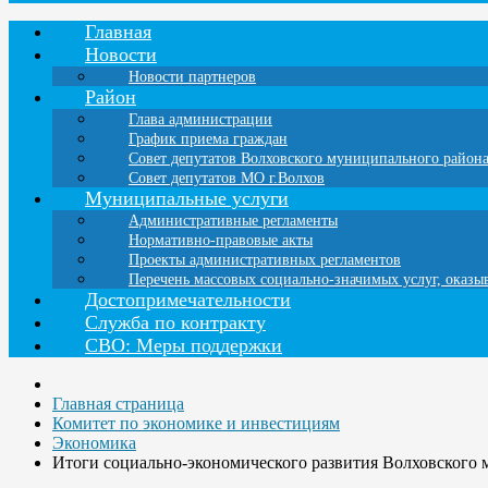
Главная
Новости
Новости партнеров
Район
Глава администрации
График приема граждан
Совет депутатов Волховского муниципального район
Совет депутатов МО г.Волхов
Муниципальные услуги
Административные регламенты
Нормативно-правовые акты
Проекты административных регламентов
Перечень массовых социально-значимых услуг, оказ
Достопримечательности
Служба по контракту
СВО: Меры поддержки
Главная страница
Комитет по экономике и инвестициям
Экономика
Итоги социально-экономического развития Волховского м