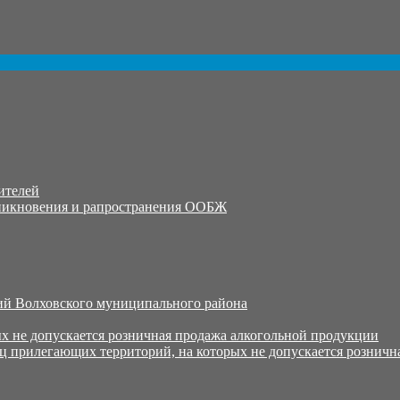
ителей
никновения и рапространения ООБЖ
й Волховского муниципального района
х не допускается розничная продажа алкогольной продукции
ц прилегающих территорий, на которых не допускается розничн