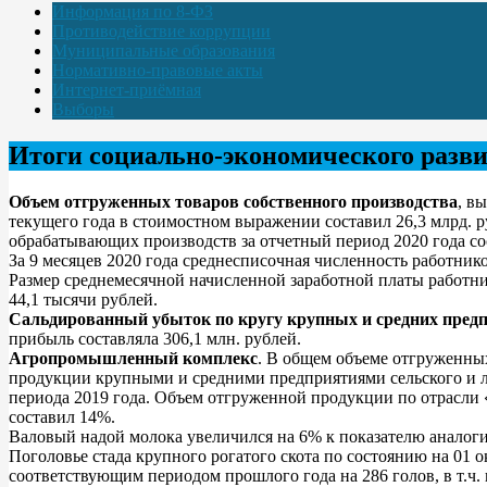
Информация по 8-ФЗ
Противодействие коррупции
Муниципальные образования
Нормативно-правовые акты
Интернет-приёмная
Выборы
Итоги социально-экономического развит
Объем отгруженных товаров собственного производства
, в
текущего года в стоимостном выражении составил 26,3 млрд. р
обрабатывающих производств за отчетный период 2020 года сост
За 9 месяцев 2020 года среднесписочная численность работник
Размер среднемесячной начисленной заработной платы работни
44,1 тысячи рублей.
Сальдированный убыток по кругу крупных и средних пред
прибыль составляла 306,1 млн. рублей.
Агропромышленный комплекс
. В общем объеме отгруженных
продукции крупными и средними предприятиями сельского и ле
периода 2019 года. Объем отгруженной продукции по отрасли «
составил 14%.
Валовый надой молока увеличился на 6% к показателю аналогичн
Поголовье стада крупного рогатого скота по состоянию на 01 ок
соответствующим периодом прошлого года на 286 голов, в т.ч. к