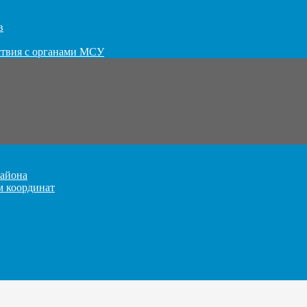
в
ствия с органами МСУ
айона
м координат