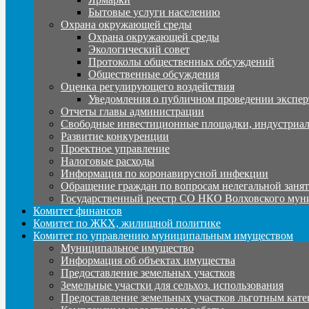
Бытовые услуги населению
Охрана окружающей среды
Охрана окружающей среды
Экологический совет
Протоколы общественных обсуждений
Общественные обсуждения
Оценка регулирующего воздействия
Уведомления о публичном проведении экспер
Отчеты главы администрации
Свободные инвестиционные площадки, индустриал
Развитие конкуренции
Проектное управление
Налоговые расходы
Информация по коронавирусной инфекции
Обращение граждан по вопросам нелегальной заня
Государственный реестр СО НКО Волховского мун
Комитет финансов
Комитет по ЖКХ, жилищной политике
Комитет по управлению муниципальным имуществом
Муниципальное имущество
Информация об объектах имущества
Предоставление земельных участков
Земельные участки для сельхоз. использования
Предоставление земельных участков льготным кате