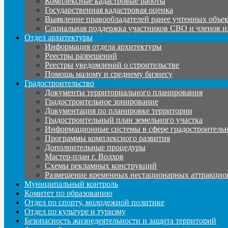
Комплексные кадастровые работы
Государственная кадастровая оценка
Выявление правообладателей ранее учтенных объе
Социальная поддержка участников СВО и членов и
Отдел архитектуры
Информация отдела архитектуры
Реестры разрешений
Реестры уведомлений о строительстве
Помощь малому и среднему бизнесу
Градостроительство
Документы территориального планирования
Градостроительное зонирование
Документация по планировке территории
Градостроительный план земельного участка
Информационные системы в сфере градостроительн
Программы комплексного развития
Дополнительные процедуры
Мастер-план г. Волхов
Схемы рекламных конструкций
Размещение временных нестационарных аттракцио
Муниципальный контроль
Комитет по образованию
Отдел по спорту, молодежной политике
Отдел по культуре и туризму
Безопасность жизнедеятельности и защита территорий