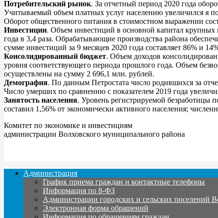
Потребительский рынок
. За отчетный период 2020 года обор
Учитываемый объем платных услуг населению увеличился я по 
Оборот общественного питания в стоимостном выражении соста
Инвестиции
. Объем инвестиций в основной капитал крупных и
года в 3,4 раза. Обрабатывающие производства района обеспе
сумме инвестиций за 9 месяцев 2020 года составляет 86% и 14
Консолидированный бюджет
. Объем доходов консолидированн
уровня соответствующего периода прошлого года. Объем безво
осуществлены на сумму 2 696,1 млн. рублей.
Демография
. По данным Петростата число родившихся за отче
Число умерших по сравнению с показателем 2019 года увеличил
Занятость населения
. Уровень регистрируемой безработицы п
составил 1,56% от экономически активного населения; численно
Комитет по экономике и инвестициям
администрации Волховского муниципального района
Администрация
График приема граждан и контактные телефоны
Информация по 8-ФЗ
Администрации городских и сельских поселений В
Электронная форма обращений
Информация по обращениям граждан