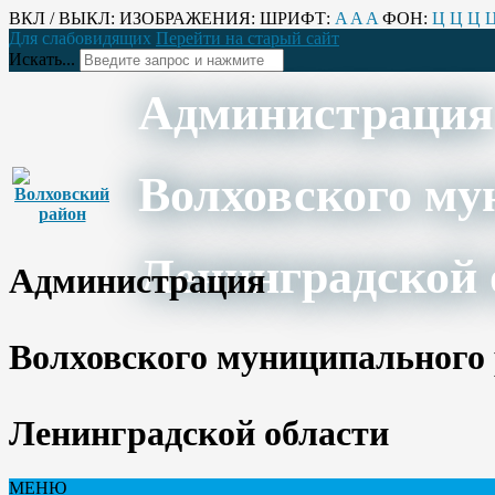
ВКЛ / ВЫКЛ:
ИЗОБРАЖЕНИЯ:
ШРИФТ:
A
A
A
ФОН:
Ц
Ц
Ц
Для слабовидящих
Перейти на старый сайт
Искать...
Администрация
Волховского му
Ленинградской 
Администрация
Волховского муниципального
Ленинградской области
МЕНЮ