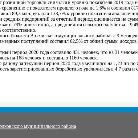
от розничной торговли снизился к уровню показателя 2019 года н
сравнению с показателем прошлого года на 1,6% и составил 817
вил 89,3 млн.руб. или 133,7% к уровню показателя аналогично
 средних предприятий за отчетный период оценивается на сумму
чивают 79% инвестиций, а предприятия сельского хозяйства – 9
% соответственно.
ого бюджета Волховского муниципального района за 9 месяцев 2
змездных поступлений составил 62,5% от общей суммы доходов 
тный период 2020 года составило 431 человек, что на 31 челове
ось на 168 человек и составило 1160 человек.
о району за текущий период 2020 года увеличился на 1,23 пп п
сть зарегистрированных безработных увеличилась в 4,7 раза и с
олховского муниципального района