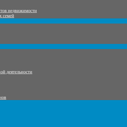
ктов недвижимости
х семей
ой деятельности
нов