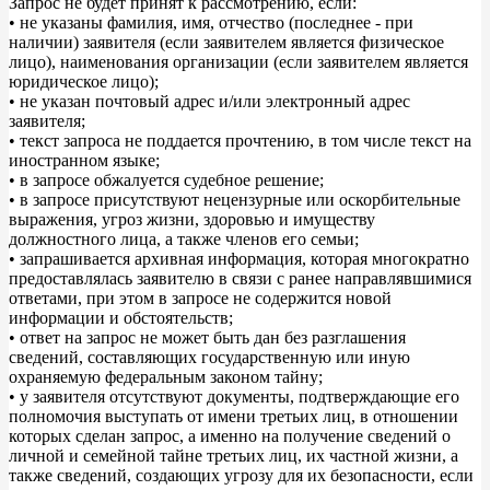
Запрос не будет принят к рассмотрению, если:
• не указаны фамилия, имя, отчество (последнее - при
наличии) заявителя (если заявителем является физическое
лицо), наименования организации (если заявителем является
юридическое лицо);
• не указан почтовый адрес и/или электронный адрес
заявителя;
• текст запроса не поддается прочтению, в том числе текст на
иностранном языке;
• в запросе обжалуется судебное решение;
• в запросе присутствуют нецензурные или оскорбительные
выражения, угроз жизни, здоровью и имуществу
должностного лица, а также членов его семьи;
• запрашивается архивная информация, которая многократно
предоставлялась заявителю в связи с ранее направлявшимися
ответами, при этом в запросе не содержится новой
информации и обстоятельств;
• ответ на запрос не может быть дан без разглашения
сведений, составляющих государственную или иную
охраняемую федеральным законом тайну;
• у заявителя отсутствуют документы, подтверждающие его
полномочия выступать от имени третьих лиц, в отношении
которых сделан запрос, а именно на получение сведений о
личной и семейной тайне третьих лиц, их частной жизни, а
также сведений, создающих угрозу для их безопасности, если