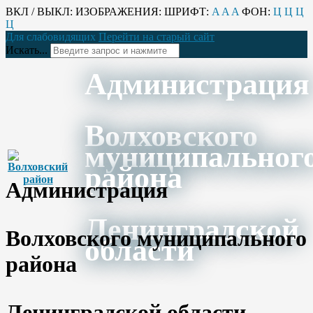
ВКЛ / ВЫКЛ:
ИЗОБРАЖЕНИЯ:
ШРИФТ:
A
A
A
ФОН:
Ц
Ц
Ц
Ц
Для слабовидящих
Перейти на старый сайт
Искать...
Администрация
Волховского
муниципальног
района
Администрация
Ленинградской
Волховского муниципального
области
района
Ленинградской области