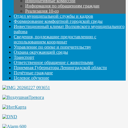
Инициативные комиссии
Информация по обращениям граждан
Реализация 10-оз
Отдел муниципальной службы и кадров
Формирование комфортной городской среды
Инвестиционный климат Волховского муниципального
района
Сведения, подлежащие предоставлению с
использованием координат
Управление по опеке и попечительству
Охрана окружающей среды
Транспорт
Ответственное обращение с животными
Приемная Губернатора Ленинградской области
Почётные граждане
Целевое обучение