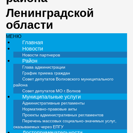
Ленинградской
области
МЕНЮ
Главная
Новости
Новости партнеров
Район
Глава администрации
График приема граждан
Совет депутатов Волховского муниципального
района
Совет депутатов МО г.Волхов
Муниципальные услуги
Административные регламенты
Нормативно-правовые акты
Проекты административных регламентов
Перечень массовых социально-значимых услуг,
оказываемых через ЕПГУ
Достопримечательности