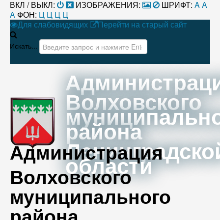
ВКЛ / ВЫКЛ:
ИЗОБРАЖЕНИЯ:
ШРИФТ:
A
A
A
ФОН:
Ц
Ц
Ц
Ц
Для слабовидящих
Перейти на старый сайт
Искать...
Администрац
Волховского
муниципальн
района
Ленинградско
Администрация
области
Волховского
муниципального
района