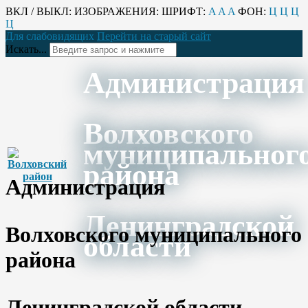
ВКЛ / ВЫКЛ:
ИЗОБРАЖЕНИЯ:
ШРИФТ:
A
A
A
ФОН:
Ц
Ц
Ц
Ц
Для слабовидящих
Перейти на старый сайт
Искать...
Администрация
Волховского
муниципальног
района
Администрация
Ленинградской
Волховского муниципального
области
района
Ленинградской области