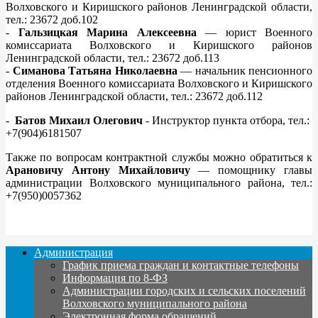
Волховского и Киришского районов Ленинградской области,
тел.: 23672 доб.102
-
Гальзицкая Марина Алексеевна
— юрист Военного
комиссариата Волховского и Киришского районов
Ленинградской области, тел.: 23672 доб.113
-
Симанова Татьяна Николаевна
— начальник пенсионного
отделения Военного комиссариата Волховского и Киришского
районов Ленинградской области, тел.: 23672 доб.112
-
Батов Михаил Олегович
- Инструктор пункта отбора, тел.:
+7(904)6181507
Также по вопросам контрактной службы можно обратиться к
Арановичу Антону Михайловичу
— помощнику главы
администрации Волховского муниципального района, тел.:
+7(950)0057362
Администрация
График приема граждан и контактные телефоны
Информация по 8-ФЗ
Администрации городских и сельских поселений
Волховского муниципального района
Электронная форма обращений