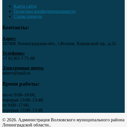
Карта сайта
Политика конфиденциальности
Схема проезда
Контакты:
Адрес:
187406 Ленинградская обл., г.Волхов, Кировский пр., д.32.
Телефоны:
+7 81363 7‑71-60
Электронная почта:
admvr@mail.ru
Время работы:
пн-чт 9:00–18:00,
перерыв 13:00–13:48;
пт 9:00–17:00,
перерыв 13:00–13:48
© 2026. Администрация Волховского муниципального района
Ленинградской области..