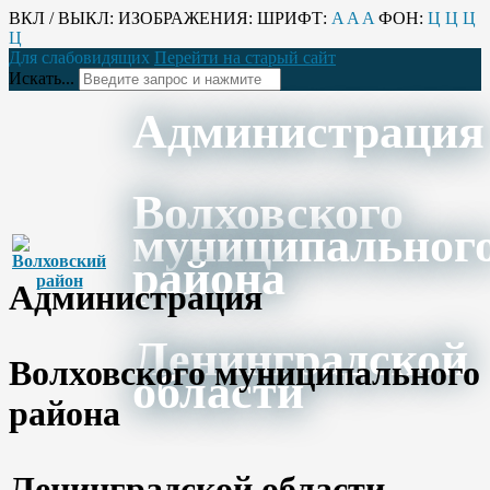
ВКЛ / ВЫКЛ:
ИЗОБРАЖЕНИЯ:
ШРИФТ:
A
A
A
ФОН:
Ц
Ц
Ц
Ц
Для слабовидящих
Перейти на старый сайт
Искать...
Администрация
Волховского
муниципальног
района
Администрация
Ленинградской
Волховского муниципального
области
района
Ленинградской области