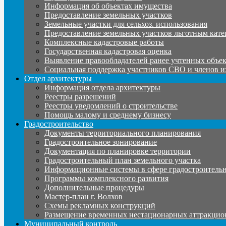
Информация об объектах имущества
Предоставление земельных участков
Земельные участки для сельхоз. использования
Предоставление земельных участков льготным кате
Комплексные кадастровые работы
Государственная кадастровая оценка
Выявление правообладателей ранее учтенных объе
Социальная поддержка участников СВО и членов и
Отдел архитектуры
Информация отдела архитектуры
Реестры разрешений
Реестры уведомлений о строительстве
Помощь малому и среднему бизнесу
Градостроительство
Документы территориального планирования
Градостроительное зонирование
Документация по планировке территории
Градостроительный план земельного участка
Информационные системы в сфере градостроительн
Программы комплексного развития
Дополнительные процедуры
Мастер-план г. Волхов
Схемы рекламных конструкций
Размещение временных нестационарных аттракцио
Муниципальный контроль