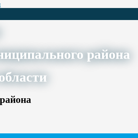
Ц
ниципального района
области
 района