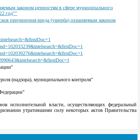
аняемым законом ценностям в сфере муниципального
22 год""
сков причинения вреда (ущерба) охраняемым законом
intelsearch=&finstDoc=1
0&nd=102033239&intelsearch=&firstDoc=1
0&nd=102039276&intelsearch=&firstDoc=1
02090643&intelsearch=&finstDoc=1
рации"
роля (надзора), муниципального контроля"
 Федерации"
нов исполнительной власти, осуществляющих федеральный
признании утратившими силу некоторых актов Правительства