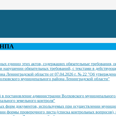
 НПА
ых единиц этих актов, содержащих обязательные требования, о
и нарушении обязательных требований, с текстами в действующ
на Ленинградской области от 07.04.2026 г. № 22 "Об утвержде
олховского муниципального района Ленинградской области"
ий в постановление администрации Волховского муниципального
ального земельного контроля"
вых форм документов, используемых при осуществлении муницип
нии формы проверочного листа (списка контрольных вопросов)