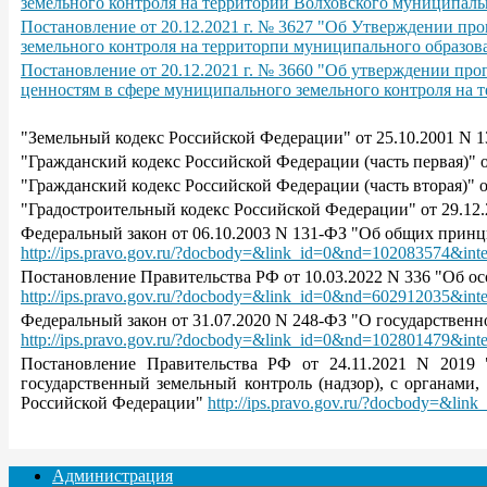
земельного контроля на территории Волховского муниципаль
Постановление от 20.12.2021 г. № 3627 "Об Утверждении пр
земельного контроля на территорпи муниципального образова
Постановление от 20.12.2021 г. № 3660 "Об утверждении пр
ценностям в сфере муниципального земельного контроля на 
"Земельный кодекс Российской Федерации" от 25.10.2001 N 
"Гражданский кодекс Российской Федерации (часть первая)" 
"Гражданский кодекс Российской Федерации (часть вторая)" 
"Градостроительный кодекс Российской Федерации" от 29.12
Федеральный закон от 06.10.2003 N 131-ФЗ "Об общих принц
http://ips.pravo.gov.ru/?docbody=&link_id=0&nd=102083574&int
Постановление Правительства РФ от 10.03.2022 N 336 "Об ос
http://ips.pravo.gov.ru/?docbody=&link_id=0&nd=602912035&int
Федеральный закон от 31.07.2020 N 248-ФЗ "О государствен
http://ips.pravo.gov.ru/?docbody=&link_id=0&nd=102801479&int
Постановление Правительства РФ от 24.11.2021 N 2019
государственный земельный контроль (надзор), с органам
Российской Федерации"
http://ips.pravo.gov.ru/?docbody=&li
Администрация