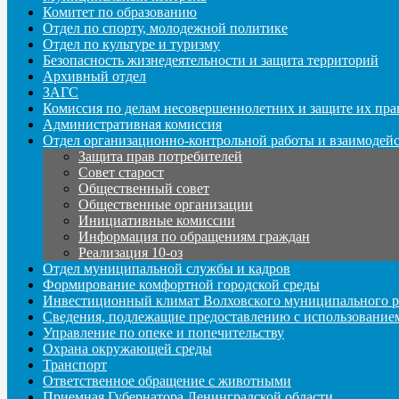
Комитет по образованию
Отдел по спорту, молодежной политике
Отдел по культуре и туризму
Безопасность жизнедеятельности и защита территорий
Архивный отдел
ЗАГС
Комиссия по делам несовершеннолетних и защите их пра
Административная комиссия
Отдел организационно-контрольной работы и взаимодей
Защита прав потребителей
Совет старост
Общественный совет
Общественные организации
Инициативные комиссии
Информация по обращениям граждан
Реализация 10-оз
Отдел муниципальной службы и кадров
Формирование комфортной городской среды
Инвестиционный климат Волховского муниципального р
Сведения, подлежащие предоставлению с использование
Управление по опеке и попечительству
Охрана окружающей среды
Транспорт
Ответственное обращение с животными
Приемная Губернатора Ленинградской области