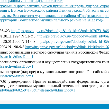
ного района Ленинградской области»
ограммы "Профилактика рисков причинения вреда (ущерба) охр
ния г. Волхов Волховского района Ленинградской области на 20
ограммы Волховского муниципального района «Профилактика ри
территории Волховского муниципального района на 2022 год»"
136-ФЗ
http://ips.pravo.gov.ru/?docbody=&link_id=0&nd=102073184&
от 30.11.1994 N 51-ФЗ
http://ips.pravo.gov.ru/?docbody=&link_id=
от 26.01.1996 N 14-ФЗ
http://ips.pravo.gov.ru/?docbody=&link_id=
.2004 N 190-ФЗ
http://ips.pravo.gov.ru/?docbody=&link_id=0&nd=1
ипах организации местного самоуправления в Российской Феде
elsearch=&finstDoc=1
обенностях организации и осуществления государственного конт
elsearch=&finstDoc=1
ном контроле (надзоре) и муниципальном контроле в Российской
elsearch=&finstDoc=1
 "Об утверждении Правил взаимодействия федеральных орга
и, осуществляющими муниципальный земельный контроль, и о 
nk_id=0&nd=602584170&intelsearch=&finstDoc=1