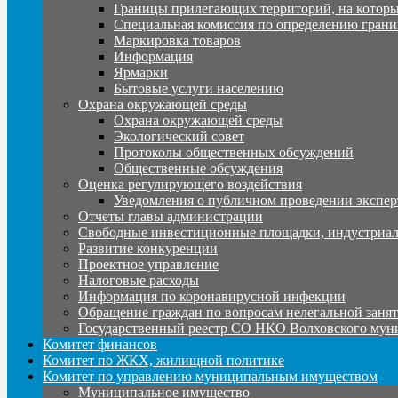
Границы прилегающих территорий, на которы
Специальная комиссия по определению грани
Маркировка товаров
Информация
Ярмарки
Бытовые услуги населению
Охрана окружающей среды
Охрана окружающей среды
Экологический совет
Протоколы общественных обсуждений
Общественные обсуждения
Оценка регулирующего воздействия
Уведомления о публичном проведении экспер
Отчеты главы администрации
Свободные инвестиционные площадки, индустриал
Развитие конкуренции
Проектное управление
Налоговые расходы
Информация по коронавирусной инфекции
Обращение граждан по вопросам нелегальной заня
Государственный реестр СО НКО Волховского мун
Комитет финансов
Комитет по ЖКХ, жилищной политике
Комитет по управлению муниципальным имуществом
Муниципальное имущество