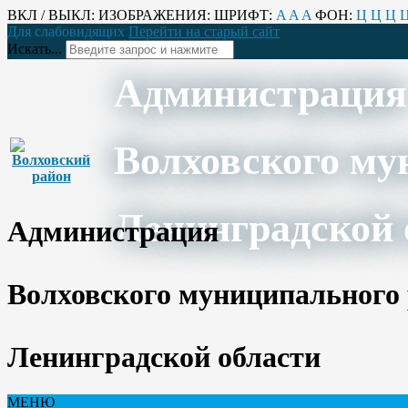
ВКЛ / ВЫКЛ:
ИЗОБРАЖЕНИЯ:
ШРИФТ:
A
A
A
ФОН:
Ц
Ц
Ц
Для слабовидящих
Перейти на старый сайт
Искать...
Администрация
Волховского му
Ленинградской 
Администрация
Волховского муниципального
Ленинградской области
МЕНЮ