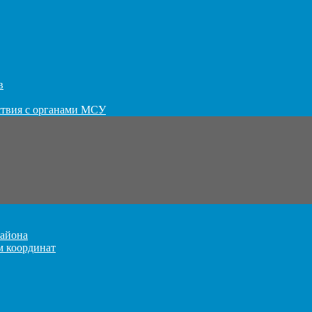
в
ствия с органами МСУ
айона
м координат