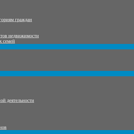
гориям граждан
ктов недвижимости
х семей
ой деятельности
нов