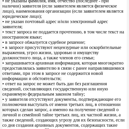
• не указаны фамилия, имя, отчество (последнее - при
наличии) заявителя (если заявителем является физическое
лицо), наименования организации (если заявителем является
юридическое лицо);
• не указан почтовый адрес и/или электронный адрес
заявителя;
• текст запроса не поддается прочтению, в том числе текст на
иностранном языке;
• в запросе обжалуется судебное решение;
• в запросе присутствуют нецензурные или оскорбительные
выражения, угроз жизни, здоровью и имуществу
должностного лица, а также членов его семьи;
• запрашивается архивная информация, которая многократно
предоставлялась заявителю в связи с ранее направлявшимися
ответами, при этом в запросе не содержится новой
информации и обстоятельств;
• ответ на запрос не может быть дан без разглашения
сведений, составляющих государственную или иную
охраняемую федеральным законом тайну;
• у заявителя отсутствуют документы, подтверждающие его
полномочия выступать от имени третьих лиц, в отношении
которых сделан запрос, а именно на получение сведений о
личной и семейной тайне третьих лиц, их частной жизни, а
также сведений, создающих угрозу для их безопасности, если
со дня создания архивных документов, содержащих такие