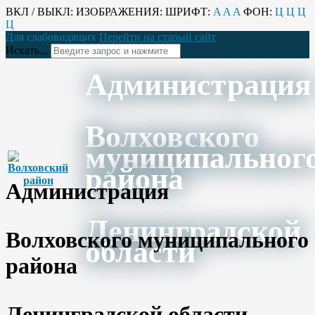
ВКЛ / ВЫКЛ:
ИЗОБРАЖЕНИЯ:
ШРИФТ:
A
A
A
ФОН:
Ц
Ц
Ц
Ц
Для слабовидящих
Перейти на старый сайт
Искать...
Администрация
Волховского
муниципальног
района
Администрация
Ленинградской
Волховского муниципального
области
района
Ленинградской области