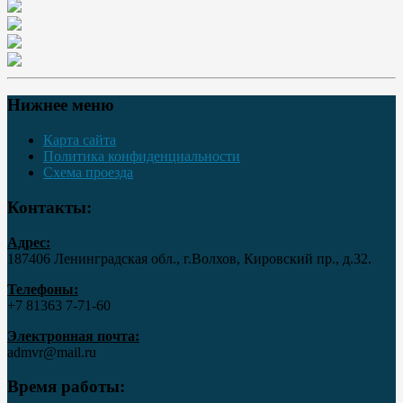
Нижнее меню
Карта сайта
Политика конфиденциальности
Схема проезда
Контакты:
Адрес:
187406 Ленинградская обл., г.Волхов, Кировский пр., д.32.
Телефоны:
+7 81363 7‑71-60
Электронная почта:
admvr@mail.ru
Время работы: