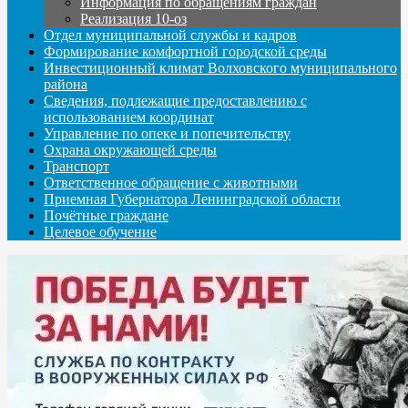
Информация по обращениям граждан
Реализация 10-оз
Отдел муниципальной службы и кадров
Формирование комфортной городской среды
Инвестиционный климат Волховского муниципального
района
Сведения, подлежащие предоставлению с
использованием координат
Управление по опеке и попечительству
Охрана окружающей среды
Транспорт
Ответственное обращение с животными
Приемная Губернатора Ленинградской области
Почётные граждане
Целевое обучение