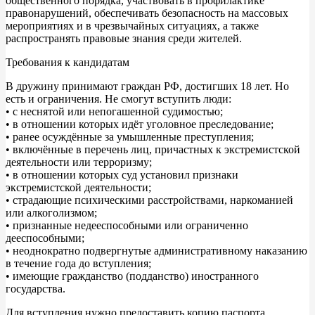
общественного порядка, участвовать в профилактике
правонарушений, обеспечивать безопасность на массовых
мероприятиях и в чрезвычайных ситуациях, а также
распространять правовые знания среди жителей.
Требования к кандидатам
В дружину принимают граждан РФ, достигших 18 лет. Но
есть и ограничения. Не смогут вступить люди:
• с неснятой или непогашенной судимостью;
• в отношении которых идёт уголовное преследование;
• ранее осуждённые за умышленные преступления;
• включённые в перечень лиц, причастных к экстремистской
деятельности или терроризму;
• в отношении которых суд установил признаки
экстремистской деятельности;
• страдающие психическими расстройствами, наркоманией
или алкоголизмом;
• признанные недееспособными или ограниченно
дееспособными;
• неоднократно подвергнутые административному наказанию
в течение года до вступления;
• имеющие гражданство (подданство) иностранного
государства.
Для вступления нужно предоставить копию паспорта,