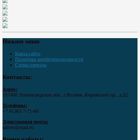
Нижнее меню
Карта сайта
Политика конфиденциальности
Схема проезда
Контакты:
Адрес:
187406 Ленинградская обл., г.Волхов, Кировский пр., д.32.
Телефоны:
+7 81363 7‑71-60
Электронная почта:
admvr@mail.ru
Время работы: