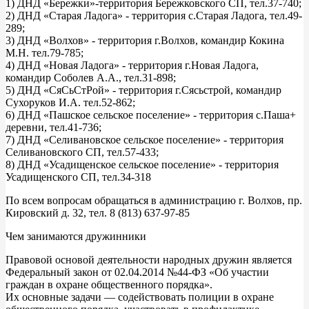
1) ДНД «Бережки»-территория Бережковского СП, тел.37-740;
2) ДНД «Старая Ладога» - территория с.Старая Ладога, тел.49-
289;
3) ДНД «Волхов» - территория г.Волхов, командир Кокина
М.Н. тел.79-785;
4) ДНД «Новая Ладога» - территория г.Новая Ладога,
командир Соболев А.А., тел.31-898;
5) ДНД «СяСьСтРой» - территория г.Сясьстрой, командир
Сухоруков И.А. тел.52-862;
6) ДНД «Пашское сельское поселение» - территория с.Паша+
деревни, тел.41-736;
7) ДНД «Селивановское сельское поселение» - территория
Селивановского СП, тел.57-433;
8) ДНД «Усадищенское сельское поселение» - территория
Усадищенского СП, тел.34-318
По всем вопросам обращаться в администрацию г. Волхов, пр.
Кировский д. 32, тел. 8 (813) 637-97-85
Чем занимаются дружинники
Правовой основой деятельности народных дружин является
Федеральный закон от 02.04.2014 №44-ФЗ «Об участии
граждан в охране общественного порядка».
Их основные задачи — содействовать полиции в охране