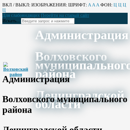
ВКЛ / ВЫКЛ:
ИЗОБРАЖЕНИЯ:
ШРИФТ:
A
A
A
ФОН:
Ц
Ц
Ц
Ц
Для слабовидящих
Перейти на старый сайт
Искать...
Администрация
Волховского
муниципальног
района
Администрация
Ленинградской
Волховского муниципального
области
района
Ленинградской области