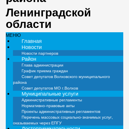
Ленинградской
области
МЕНЮ
Главная
Новости
Новости партнеров
Район
Глава администрации
График приема граждан
Совет депутатов Волховского муниципального
района
Совет депутатов МО г.Волхов
Муниципальные услуги
Административные регламенты
Нормативно-правовые акты
Проекты административных регламентов
Перечень массовых социально-значимых услуг,
оказываемых через ЕПГУ
Достопримечательности