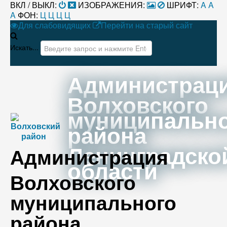
ВКЛ / ВЫКЛ:
ИЗОБРАЖЕНИЯ:
ШРИФТ:
A
A
A
ФОН:
Ц
Ц
Ц
Ц
Для слабовидящих
Перейти на старый сайт
Искать...
Администрац
Волховского
муниципальн
района
Ленинградско
Администрация
области
Волховского
муниципального
района