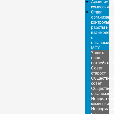
Администра
комиссия
Отдел
организаци
контрольно
работы и
взаимодейс
с
органами
МСУ
Защита
прав
потребител
Совет
старост
Обществен
совет
Обществен
организаци
Инициатив
комиссии
Информаци
по