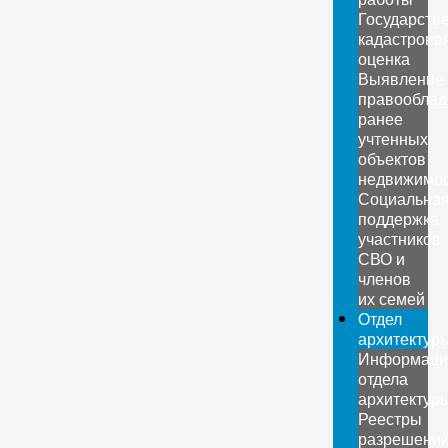
Государств
кадастрова
оценка
Выявление
правооблад
ранее
учтенных
объектов
недвижимо
Социальна
поддержка
участников
СВО и
членов
их семей
Отдел
архитектур
Информаци
отдела
архитектур
Реестры
разрешени