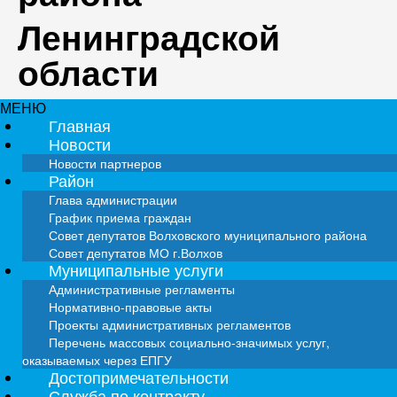
Ленинградской
области
МЕНЮ
Главная
Новости
Новости партнеров
Район
Глава администрации
График приема граждан
Совет депутатов Волховского муниципального района
Совет депутатов МО г.Волхов
Муниципальные услуги
Административные регламенты
Нормативно-правовые акты
Проекты административных регламентов
Перечень массовых социально-значимых услуг,
оказываемых через ЕПГУ
Достопримечательности
Служба по контракту