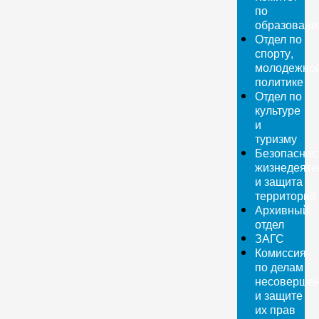
по
образован
Отдел по
спорту,
молодежно
политике
Отдел по
культуре
и
туризму
Безопаснос
жизнедеяте
и защита
территорий
Архивный
отдел
ЗАГС
Комиссия
по делам
несовершен
и защите
их прав