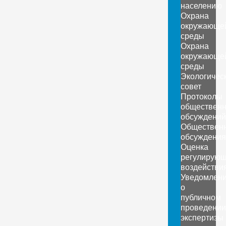
населению
Охрана
окружающе
среды
Охрана
окружающе
среды
Экологичес
совет
Протоколы
обществен
обсуждений
Обществен
обсуждения
Оценка
регулирующ
воздействи
Уведомлен
о
публичном
проведении
экспертизы