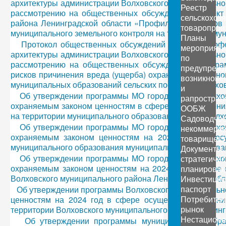
архитектуры администрации Волховского муниципальног
Реестр
рассмотрению на общественных обсуждениях: Проект 
сельскохоз
района Ленинградской области «Профилактика рисков
товаропрои
муниципального земельного контроля на территории мун
Планы
Протокол общественных обсуждений № 1. Дата офор
мероприяти
архитектуры администрации Волховского муниципальног
по
рассмотрению на общественных обсуждениях: програ
предупреж
рисков причинения вреда (ущерба) охраняемым законом
возникнове
муниципальных образований сельских поселений Волхов
и
Об утверждении программы МО город Волхов Волхов
рапростран
охраняемым законом ценностям в сфере осуществления
ООБЖ
на территории муниципального образования город Волх
Садоводчес
Об утверждении программы МО город Волхов Волхов
некоммерче
охраняемым законом ценностям на 2023 год при осу
товарищест
муниципального образования муниципального образован
Документы
Об утверждении программы МО город Волхов Волхов
стратегичес
охраняемым законом ценностям на 2024 год в сфере 
планирован
Волховского муниципального района Ленинградской обл
Инвестици
паспорт
Об утверждении программы Волховского муниципально
Потребител
ценностям на 2024 год в сфере осуществления муни
рынок
территории Волховского муниципального района Ленинг
Нестацион
Об утверждении программы муниципального образ