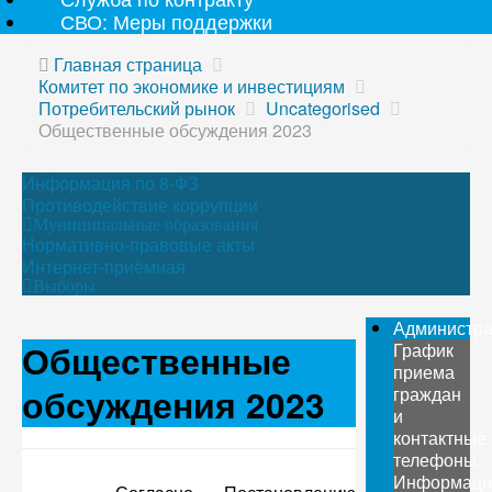
СВО: Меры поддержки
Главная страница
Комитет по экономике и инвестициям
Потребительский рынок
Uncategorised
Общественные обсуждения 2023
Информация по 8-ФЗ
Противодействие коррупции
Муниципальные образования
Нормативно-правовые акты
Интернет-приёмная
Выборы
Администр
Общественные
График
приема
обсуждения 2023
граждан
и
контактные
телефоны
Информаци