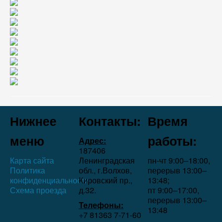
Нижнее
Контакты:
Время
меню
работы:
Адрес:
187406
Карта сайта
Ленинградская
пн-чт 9:00–18:00,
Политика
обл., г.Волхов,
перерыв 13:00–
конфиденциальности
Кировский пр.,
13:48;
Схема проезда
д.32.
пт 9:00–17:00,
перерыв 13:00–
Телефоны:
13:48
+7 81363 7‑71-60