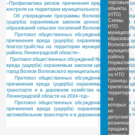
торговые
«Профилактика рисков причинения вреда (ущерба) о
объекты
контроля на территории муниципального образования г.
(НТО)
Об утверждении программы Волховского муниципа
Схемы
(ущерба) охраняемым законом ценностям на 2024 г
НТО
образований сельских поселений Волховского района Л
муниципал
Протокол общественных обсуждений № 1. Дата о
образовани
причинения вреда (ущерба) охраняемым законом ц
Волховског
благоустройства на территории муниципального обра
муниципаль
района Ленинградской области».
района
Протокол общественных обсуждений № 2. Дата оформл
Нормативн
вреда (ущерба) охраняемым законом ценностям на 202
документы
город Волхов Волховского муниципального района Лени
по НТО
Протокол общественных обсуждений № 3. Дата о
Границы
причинения вреда (ущерба) охраняемым законом це
прилегающ
транспорте и в дорожном хозяйстве на территории 
территорий,
Ленинградской области на 2024 год».
на
Протокол общественных обсуждений № 4. Дата о
которых
причинения вреда (ущерба) охраняемым законом ц
не
автомобильном транспорте и в дорожном хозяйстве на 
допускаетс
розничная
продажа
алкогольно