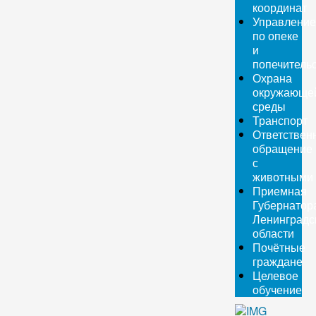
координат
Управление
по опеке
и
попечитель
Охрана
окружающе
среды
Транспорт
Ответствен
обращение
с
животными
Приемная
Губернатор
Ленинградс
области
Почётные
граждане
Целевое
обучение