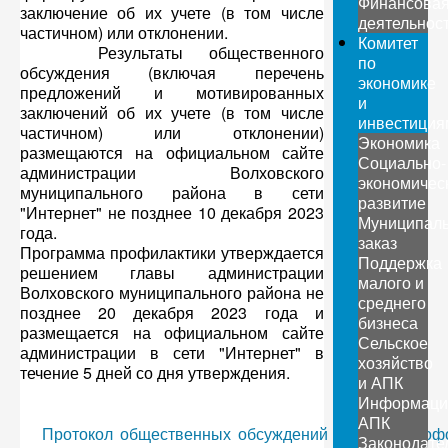
Финансова
заключение об их учете (в том числе
деятельнос
частичном) или отклонении.
Комитет
Результаты общественного
по
обсуждения (включая перечень
экономике
предложений и мотивированных
и
заключений об их учете (в том числе
инвестиция
частичном) или отклонении)
Экономика
размещаются на официальном сайте
Социально-
администрации Волховского
экономичес
муниципального района в сети
развитие
"Интернет" не позднее 10 декабря 2023
Муниципал
года.
заказ
Программа профилактики утверждается
Поддержка
решением главы администрации
малого и
Волховского муниципального района не
среднего
позднее 20 декабря 2023 года и
бизнеса
размещается на официальном сайте
Сельское
администрации в сети "Интернет" в
хозяйство
течение 5 дней со дня утверждения.
и АПК
Информаци
АПК
Протокол общественных обсуждений № 2. Дата офор
Законодате