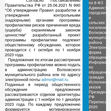
Согласно Постановлению
по 8-ФЗ
Правительства РФ от 25.06.2021 N 990
Администр
"Об утверждении Правил разработки и
городских
утверждения контрольными
и
(надзорными) органами программы
сельских
профилактики рисков причинения вреда
поселений
(ущерба) охраняемым законом
Волховског
ценностям" разработанный проект
муниципаль
программы профилактики подлежит
района
общественному обсуждению, которое
Электронна
проводится с 1 октября по 1 ноября
форма
2023 года.
обращений
Предложения по итогам рассмотрения
Информаци
программы профилактики можно подать
по
в администрацию Волховского
обращения
муниципального района или по адресу
граждан
электронной почты
admvr@mail.ru
.
Исполнени
Поданные в период общественного
указов
обсуждения предложения
Президента
рассматриваются отделом архитектуры
РФ
администрации с 1 ноября по 1 декабря
Перепись
2023 года. По каждому предложению
2020
формируется мотивированное