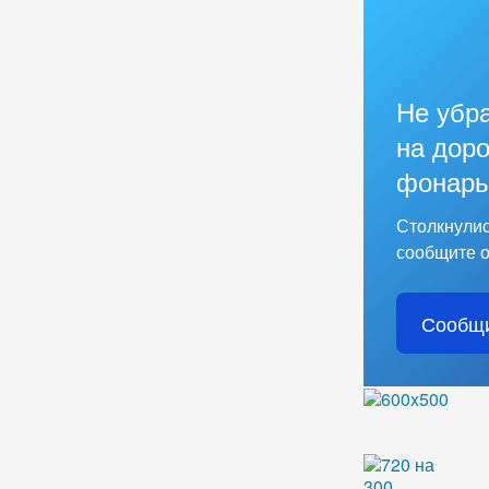
Не убр
на доро
фонарь
Столкнулис
сообщите о
Сообщи