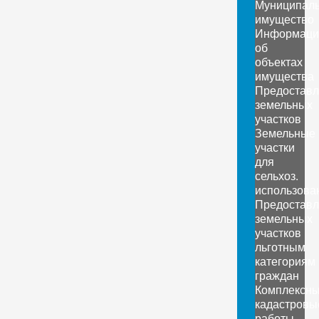
Муниципал
имущество
Информаци
об
объектах
имущества
Предоставл
земельных
участков
Земельные
участки
для
сельхоз.
использова
Предоставл
земельных
участков
льготным
категориям
граждан
Комплексн
кадастровы
работы