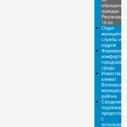
обращения
граждан
Реализация
10-оз
Отдел
муниципаль
службы и
кадров
Формирова
комфортно
городской
среды
Инвестици
климат
Волховског
муниципаль
района
Сведения,
подлежащи
предоставл
с
использова