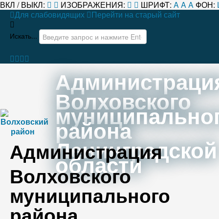
ВКЛ / ВЫКЛ:
ИЗОБРАЖЕНИЯ:
ШРИФТ:
A
A
A
ФОН:
Для слабовидящих
Перейти на старый сайт
Искать...
Администраци
Волховского
муниципально
района
Ленинградской
Администрация
области
Волховского
муниципального
района