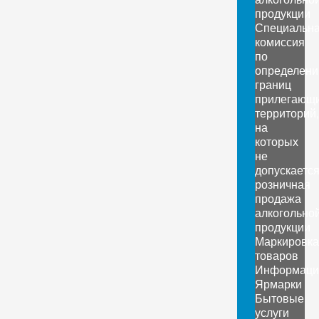
продукции
Специальн
комиссия
по
определен
границ
прилегающ
территорий,
на
которых
не
допускаетс
розничная
продажа
алкогольно
продукции
Маркировка
товаров
Информаци
Ярмарки
Бытовые
услуги