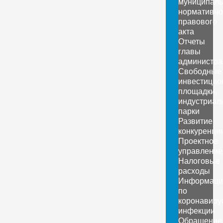
муниципаль
нормативно
правового
акта
Отчеты
главы
администра
Свободные
инвестицио
площадки,
индустриал
парки
Развитие
конкуренци
Проектное
управление
Налоговые
расходы
Информаци
по
коронавиру
инфекции
Обращение