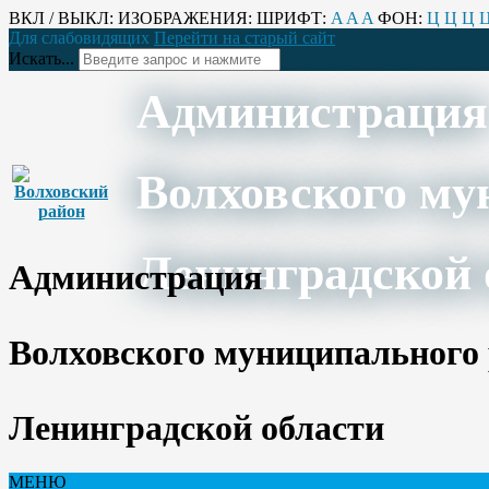
ВКЛ / ВЫКЛ:
ИЗОБРАЖЕНИЯ:
ШРИФТ:
A
A
A
ФОН:
Ц
Ц
Ц
Для слабовидящих
Перейти на старый сайт
Искать...
Администрация
Волховского му
Ленинградской 
Администрация
Волховского муниципального
Ленинградской области
МЕНЮ