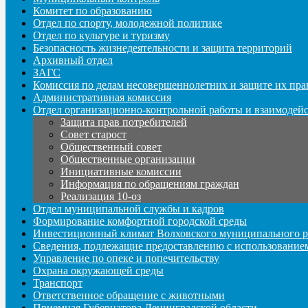
Комитет по образованию
Отдел по спорту, молодежной политике
Отдел по культуре и туризму
Безопасность жизнедеятельности и защита территорий
Архивный отдел
ЗАГС
Комиссия по делам несовершеннолетних и защите их пра
Административная комиссия
Отдел организационно-контрольной работы и взаимодей
Защита прав потребителей
Совет старост
Общественный совет
Общественные организации
Инициативные комиссии
Информация по обращениям граждан
Реализация 10-оз
Отдел муниципальной службы и кадров
Формирование комфортной городской среды
Инвестиционный климат Волховского муниципального р
Сведения, подлежащие предоставлению с использование
Управление по опеке и попечительству
Охрана окружающей среды
Транспорт
Ответственное обращение с животными
Приемная Губернатора Ленинградской области