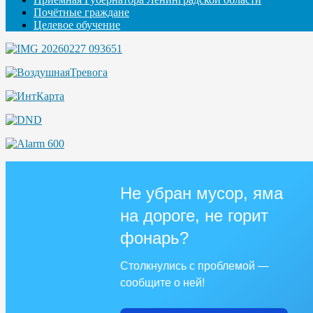
Почётные граждане
Целевое обучение
Не убран мусор, яма
на дороге, не горит
фонарь?
Столкнулись с проблемой —
сообщите о ней!