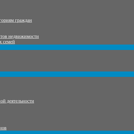
гориям граждан
ктов недвижимости
х семей
ой деятельности
нов