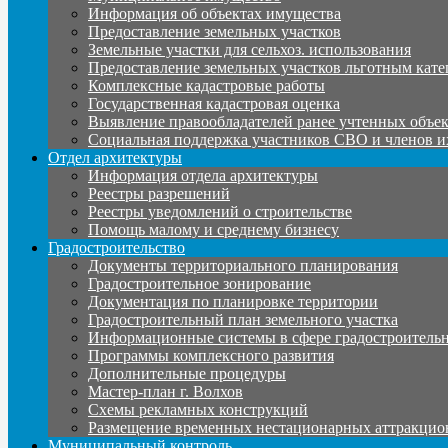
Информация об объектах имущества
Предоставление земельных участков
Земельные участки для сельхоз. использования
Предоставление земельных участков льготным кате
Комплексные кадастровые работы
Государственная кадастровая оценка
Выявление правообладателей ранее учтенных объе
Социальная поддержка участников СВО и членов и
Отдел архитектуры
Информация отдела архитектуры
Реестры разрешений
Реестры уведомлений о строительстве
Помощь малому и среднему бизнесу
Градостроительство
Документы территориального планирования
Градостроительное зонирование
Документация по планировке территории
Градостроительный план земельного участка
Информационные системы в сфере градостроительн
Программы комплексного развития
Дополнительные процедуры
Мастер-план г. Волхов
Схемы рекламных конструкций
Размещение временных нестационарных аттракцио
Муниципальный контроль