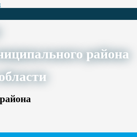
Ц
ниципального района
области
 района