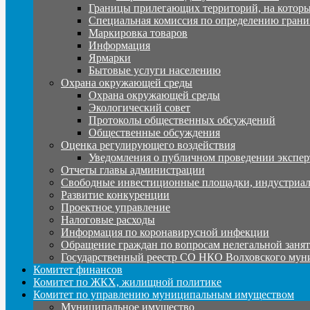
Границы прилегающих территорий, на которы
Специальная комиссия по определению грани
Маркировка товаров
Информация
Ярмарки
Бытовые услуги населению
Охрана окружающей среды
Охрана окружающей среды
Экологический совет
Протоколы общественных обсуждений
Общественные обсуждения
Оценка регулирующего воздействия
Уведомления о публичном проведении экспер
Отчеты главы администрации
Свободные инвестиционные площадки, индустриал
Развитие конкуренции
Проектное управление
Налоговые расходы
Информация по коронавирусной инфекции
Обращение граждан по вопросам нелегальной заня
Государственный реестр СО НКО Волховского мун
Комитет финансов
Комитет по ЖКХ, жилищной политике
Комитет по управлению муниципальным имуществом
Муниципальное имущество