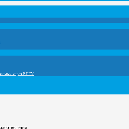
а
ываемых через ЕПГУ
водоотведения