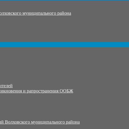
олховского муниципального района
ителей
никновения и рапространения ООБЖ
й Волховского муниципального района