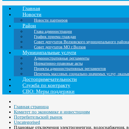
Главная
Новости
Новости партнеров
Район
Глава администрации
График приема граждан
Совет депутатов Волховского муниципального район
Совет депутатов МО г.Волхов
Муниципальные услуги
Административные регламенты
Нормативно-правовые акты
Проекты административных регламентов
Перечень массовых социально-значимых услуг, оказ
Достопримечательности
Служба по контракту
СВО: Меры поддержки
Главная страница
Комитет по экономике и инвестициям
Потребительский рынок
Uncategorised
Плановые отключения электроэнергии, водоснабжения, 