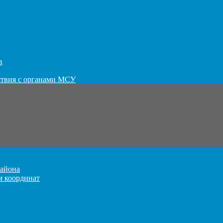
в
ствия с органами МСУ
айона
м координат