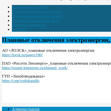
Информация по 8-ФЗ
Противодействие коррупции
Муниципальные образования
Нормативно-правовые акты
Интернет-приёмная
Выборы
Плановые отключения электроэнергии, 
АО «ЛОЭСК»_плановые отключения электроэнергии
https://loesk.ru/pages/180/
ПАО «Россети Ленэнерго»_плановые отключения электроэнер
https://rosseti-lenenergo.ru/planned_work/
ГУП «Леноблводоканал»
https://t.me/vodokanallo
Администрация