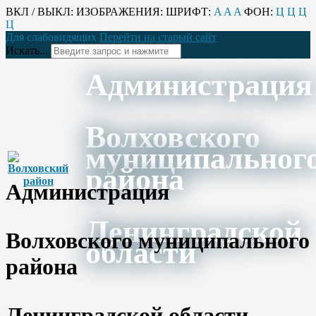
ВКЛ / ВЫКЛ:
ИЗОБРАЖЕНИЯ:
ШРИФТ:
A
A
A
ФОН:
Ц
Ц
Ц
Ц
Для слабовидящих
Перейти на старый сайт
Искать...
Администрация
Волховского
муниципальног
района
Администрация
Ленинградской
Волховского муниципального
области
района
Ленинградской области