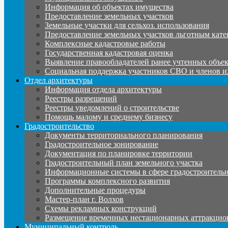
Информация об объектах имущества
Предоставление земельных участков
Земельные участки для сельхоз. использования
Предоставление земельных участков льготным кате
Комплексные кадастровые работы
Государственная кадастровая оценка
Выявление правообладателей ранее учтенных объе
Социальная поддержка участников СВО и членов и
Отдел архитектуры
Информация отдела архитектуры
Реестры разрешений
Реестры уведомлений о строительстве
Помощь малому и среднему бизнесу
Градостроительство
Документы территориального планирования
Градостроительное зонирование
Документация по планировке территории
Градостроительный план земельного участка
Информационные системы в сфере градостроительн
Программы комплексного развития
Дополнительные процедуры
Мастер-план г. Волхов
Схемы рекламных конструкций
Размещение временных нестационарных аттракцио
Муниципальный контроль