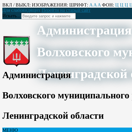
ВКЛ / ВЫКЛ:
ИЗОБРАЖЕНИЯ:
ШРИФТ:
A
A
A
ФОН:
Ц
Ц
Ц
Для слабовидящих
Перейти на старый сайт
Искать...
Администрация
Волховского му
Ленинградской 
Администрация
Волховского муниципального
Ленинградской области
МЕНЮ