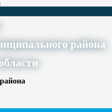
Ц
ниципального района
области
 района