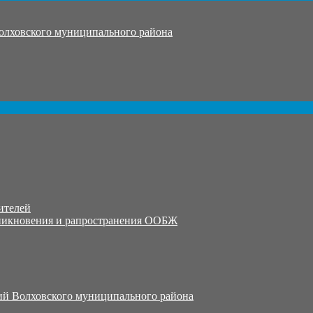
олховского муниципального района
ителей
никновения и рапространения ООБЖ
й Волховского муниципального района