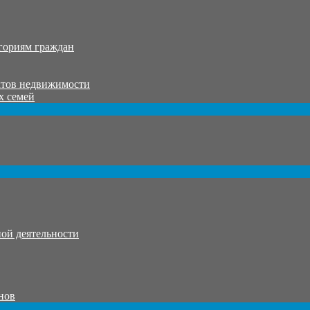
гориям граждан
ктов недвижимости
х семей
ой деятельности
нов