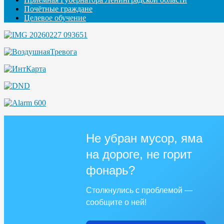
Почётные граждане
Целевое обучение
Не убран мусор, яма
на дороге, не горит
фонарь?
Столкнулись с проблемой —
сообщите о ней!