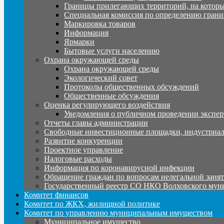
Границы прилегающих территорий, на которы
Специальная комиссия по определению грани
Маркировка товаров
Информация
Ярмарки
Бытовые услуги населению
Охрана окружающей среды
Охрана окружающей среды
Экологический совет
Протоколы общественных обсуждений
Общественные обсуждения
Оценка регулирующего воздействия
Уведомления о публичном проведении экспер
Отчеты главы администрации
Свободные инвестиционные площадки, индустриал
Развитие конкуренции
Проектное управление
Налоговые расходы
Информация по коронавирусной инфекции
Обращение граждан по вопросам нелегальной заня
Государственный реестр СО НКО Волховского мун
Комитет финансов
Комитет по ЖКХ, жилищной политике
Комитет по управлению муниципальным имуществом
Муниципальное имущество