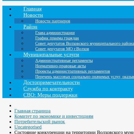
Главная
Новости
Новости партнеров
Район
Глава администрации
График приема граждан
Совет депутатов Волховского муниципального район
Совет депутатов МО г.Волхов
Муниципальные услуги
Административные регламенты
Нормативно-правовые акты
Проекты административных регламентов
Перечень массовых социально-значимых услуг, оказ
Достопримечательности
Служба по контракту
СВО: Меры поддержки
Главная страница
Комитет по экономике и инвестициям
Потребительский рынок
Uncategorised
Состояние конкуренции на территории Волховского мун