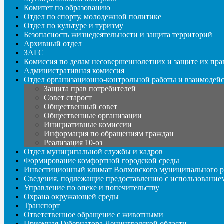
Комитет по образованию
Отдел по спорту, молодежной политике
Отдел по культуре и туризму
Безопасность жизнедеятельности и защита территорий
Архивный отдел
ЗАГС
Комиссия по делам несовершеннолетних и защите их пра
Административная комиссия
Отдел организационно-контрольной работы и взаимодей
Защита прав потребителей
Совет старост
Общественный совет
Общественные организации
Инициативные комиссии
Информация по обращениям граждан
Реализация 10-оз
Отдел муниципальной службы и кадров
Формирование комфортной городской среды
Инвестиционный климат Волховского муниципального р
Сведения, подлежащие предоставлению с использование
Управление по опеке и попечительству
Охрана окружающей среды
Транспорт
Ответственное обращение с животными
Приемная Губернатора Ленинградской области