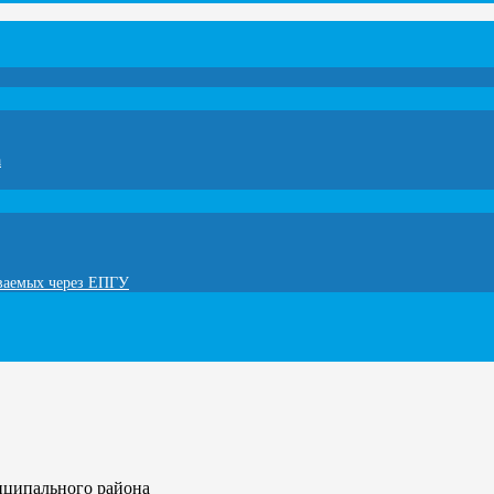
а
ываемых через ЕПГУ
иципального района