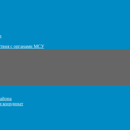
в
ствия с органами МСУ
айона
м координат