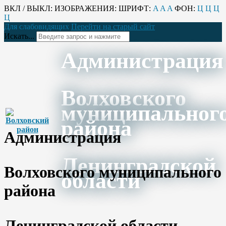
ВКЛ / ВЫКЛ:
ИЗОБРАЖЕНИЯ:
ШРИФТ:
A
A
A
ФОН:
Ц
Ц
Ц
Ц
Для слабовидящих
Перейти на старый сайт
Искать...
Администрация
Волховского
муниципальног
района
Администрация
Ленинградской
Волховского муниципального
области
района
Ленинградской области