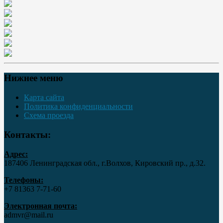
Нижнее меню
Карта сайта
Политика конфиденциальности
Схема проезда
Контакты:
Адрес:
187406 Ленинградская обл., г.Волхов, Кировский пр., д.32.
Телефоны:
+7 81363 7‑71-60
Электронная почта:
admvr@mail.ru