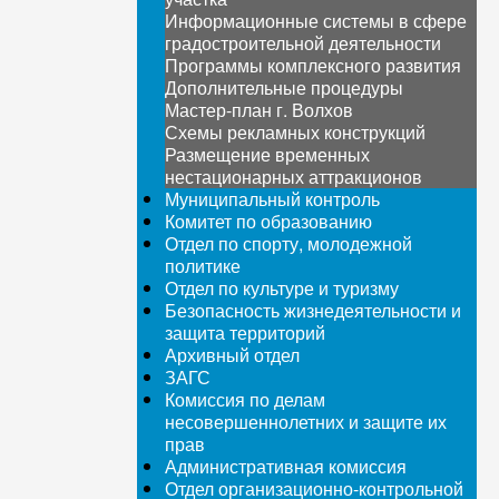
Информационные системы в сфере
градостроительной деятельности
Программы комплексного развития
Дополнительные процедуры
Мастер-план г. Волхов
Схемы рекламных конструкций
Размещение временных
нестационарных аттракционов
Муниципальный контроль
Комитет по образованию
Отдел по спорту, молодежной
политике
Отдел по культуре и туризму
Безопасность жизнедеятельности и
защита территорий
Архивный отдел
ЗАГС
Комиссия по делам
несовершеннолетних и защите их
прав
Административная комиссия
Отдел организационно-контрольной