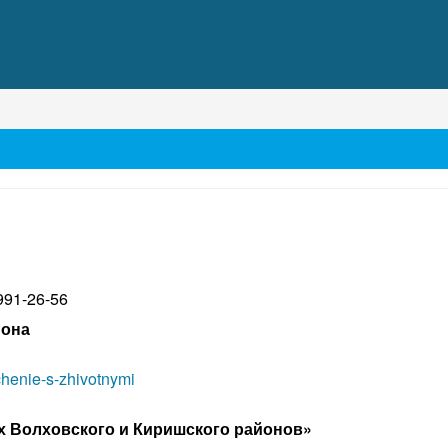
991-26-56
йона
chenie-s-zhivotnymi
х Волховского и Киришского районов»