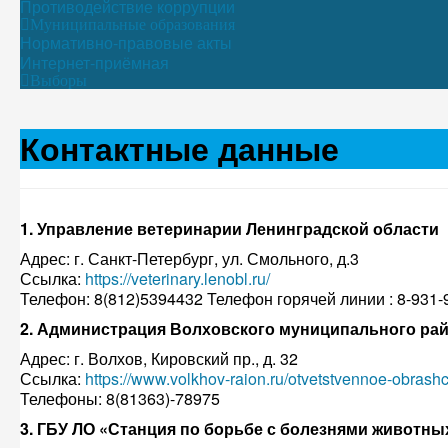
Противодействие коррупции
Муниципальные образования
Нормативно-правовые акты
Интернет-приёмная
Выборы
Контактные данные
1. Управление ветеринарии Ленинградской области
Адрес: г. Санкт-Петербург, ул. Смольного, д.3
Ссылка:
https://veterinary.lenobl.ru/
Телефон: 8(812)5394432 Телефон горячей линии : 8-931-
2. Администрация Волховского муниципального ра
Адрес: г. Волхов, Кировский пр., д. 32
Ссылка:
https://www.volkhov-raion.ru/otvetstvennoe-obrash
Телефоны: 8(81363)-78975
3. ГБУ ЛО «Станция по борьбе с болезнями животны