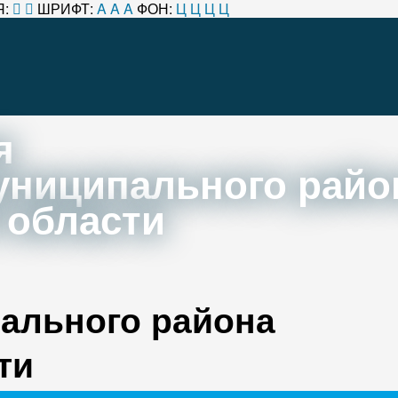
:
ШРИФТ:
A
A
A
ФОН:
Ц
Ц
Ц
Ц
я
униципального райо
 области
ального района
ти