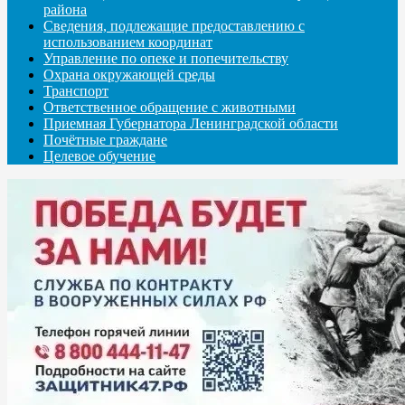
района
Сведения, подлежащие предоставлению с
использованием координат
Управление по опеке и попечительству
Охрана окружающей среды
Транспорт
Ответственное обращение с животными
Приемная Губернатора Ленинградской области
Почётные граждане
Целевое обучение