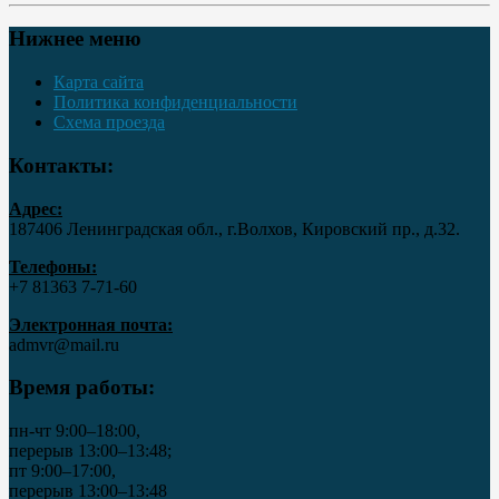
Нижнее меню
Карта сайта
Политика конфиденциальности
Схема проезда
Контакты:
Адрес:
187406 Ленинградская обл., г.Волхов, Кировский пр., д.32.
Телефоны:
+7 81363 7‑71-60
Электронная почта:
admvr@mail.ru
Время работы:
пн-чт 9:00–18:00,
перерыв 13:00–13:48;
пт 9:00–17:00,
перерыв 13:00–13:48