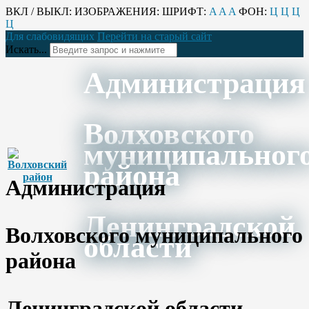
ВКЛ / ВЫКЛ:
ИЗОБРАЖЕНИЯ:
ШРИФТ:
A
A
A
ФОН:
Ц
Ц
Ц
Ц
Для слабовидящих
Перейти на старый сайт
Искать...
Администрация
Волховского
муниципальног
района
Администрация
Ленинградской
Волховского муниципального
области
района
Ленинградской области