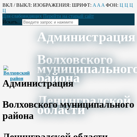
ВКЛ / ВЫКЛ:
ИЗОБРАЖЕНИЯ:
ШРИФТ:
A
A
A
ФОН:
Ц
Ц
Ц
Ц
Для слабовидящих
Перейти на старый сайт
Искать...
Администрация
Волховского
муниципальног
района
Администрация
Ленинградской
Волховского муниципального
области
района
Ленинградской области