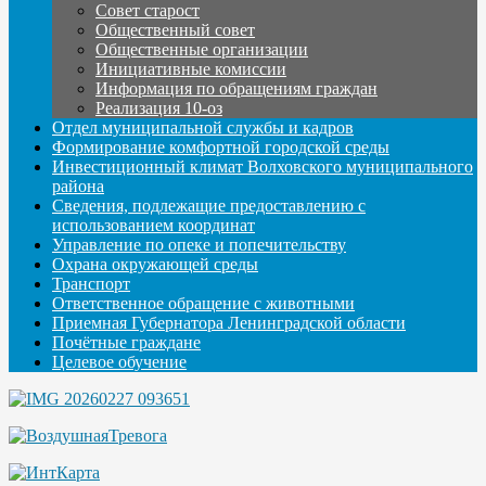
Совет старост
Общественный совет
Общественные организации
Инициативные комиссии
Информация по обращениям граждан
Реализация 10-оз
Отдел муниципальной службы и кадров
Формирование комфортной городской среды
Инвестиционный климат Волховского муниципального
района
Сведения, подлежащие предоставлению с
использованием координат
Управление по опеке и попечительству
Охрана окружающей среды
Транспорт
Ответственное обращение с животными
Приемная Губернатора Ленинградской области
Почётные граждане
Целевое обучение