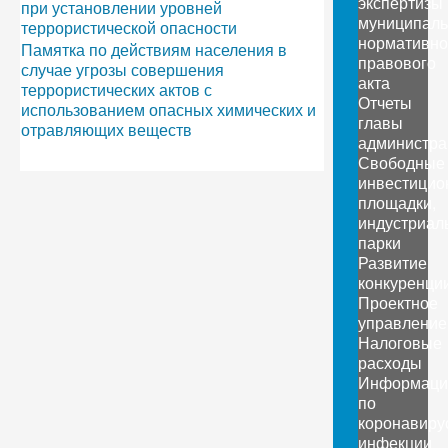
экспертизы
при установлении уровней
муниципаль
террористической опасности
нормативно
Памятка по действиям населения в
правового
случае угрозы совершения
акта
террористических актов с
Отчеты
использованием опасных химических и
главы
отравляющих веществ
администра
Свободные
инвестицио
площадки,
индустриал
парки
Развитие
конкуренци
Проектное
управление
Налоговые
расходы
Информаци
по
коронавиру
инфекции