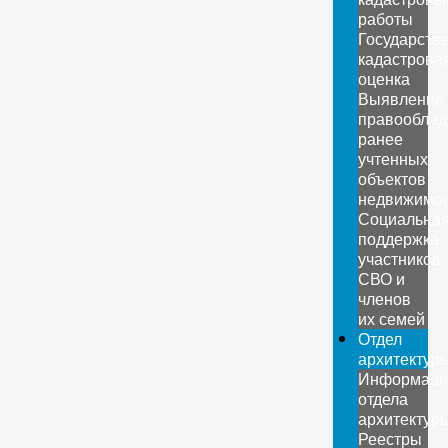
работы
Государств
кадастрова
оценка
Выявление
правооблад
ранее
учтенных
объектов
недвижимо
Социальна
поддержка
участников
СВО и
членов
их семей
Отдел
архитектур
Информаци
отдела
архитектур
Реестры