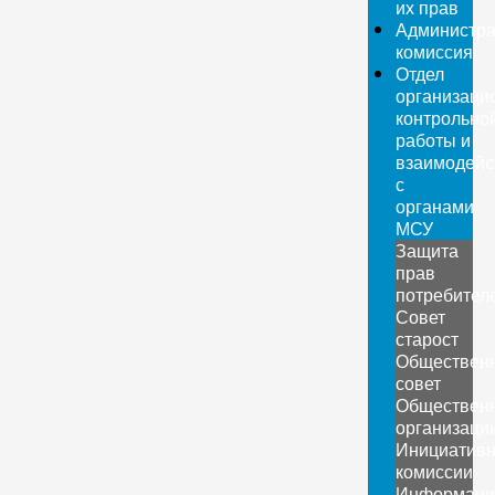
их прав
Администра
комиссия
Отдел
организаци
контрольно
работы и
взаимодейс
с
органами
МСУ
Защита
прав
потребител
Совет
старост
Обществен
совет
Обществен
организаци
Инициатив
комиссии
Информаци