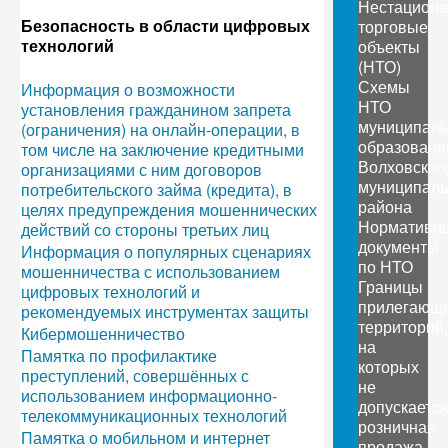
Нестацион
Безопасность в области цифровых
торговые
технологий
объекты
(НТО)
Схемы
Информация о возможности
НТО
установления гражданином запрета
муниципал
(ограничения) на онлайн-операции, в
образовани
том числе на заключение кредитными
Волховског
организациями с ним договоров
муниципаль
потребительского займа (кредита), в
района
целях предупреждения мошеннических
Нормативн
действий со стороны третьих лиц
документы
Информация о популярных сценариях
по НТО
мошенничества с использованием
Границы
цифровых технологий и
прилегающ
рекомендуемых инструментах защиты
территорий,
Кибермошенничество
на
Памятка по профилактике
которых
преступлений, совершённых с
не
использованием информационно-
допускаетс
телекоммуникационных технологий
розничная
Памятка о мобильном и интернет
продажа