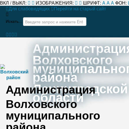
ВКЛ / ВЫКЛ:
ИЗОБРАЖЕНИЯ:
ШРИФТ:
A
A
A
ФОН:
Для слабовидящих
Перейти на старый сайт
Искать...
Администраци
Волховского
муниципально
района
Ленинградской
Администрация
области
Волховского
муниципального
района