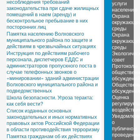
несоблюдения требований
услуги
законодательства при сдаче жилищных
населению
помещений в наем (аренду) и
Охрана
бесконтрольное пребывание в них
окружающе
посторонних лиц
среды
Памятка населению Волховского
Охрана
муниципального района по защите и
окружающе
действиям в чрезвычайных ситуациях
среды
Инструкция по действиям рабочего
Экологичес
персонала, диспетчеров ЕДДС и
совет
администраторов пропускного поста в
Протоколы
случае телефонных звонков о
обществен
«минировании» зданий администрации
обсуждений
Волховского муниципального района и
Обществен
подведомственных
обсуждения
Оценка
Школа безопасности. Угроза теракта:
регулирующ
как себя вести?
воздействи
Список изданных основных
Уведомлен
законодательных и иных нормативных
о
правовых актов Российской Федерации
публичном
в области противодействия терроризму
проведении
Памятка гражданам об их действиях