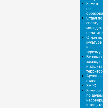
Комитет
по
образован
Отдел по
спорту,
молодежно
политике
Отдел по
культуре
и
туризму
Безопаснос
жизнедеяте
и защита
территорий
Архивный
отдел
ЗАГС
Комиссия
по делам
несовершен
и защите