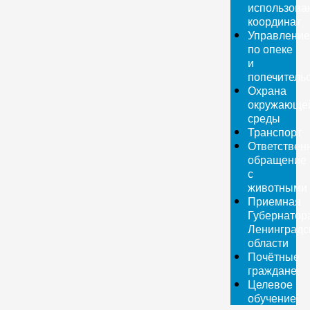
использова
координат
Управление
по опеке
и
попечитель
Охрана
окружающе
среды
Транспорт
Ответствен
обращение
с
животными
Приемная
Губернатор
Ленинградс
области
Почётные
граждане
Целевое
обучение