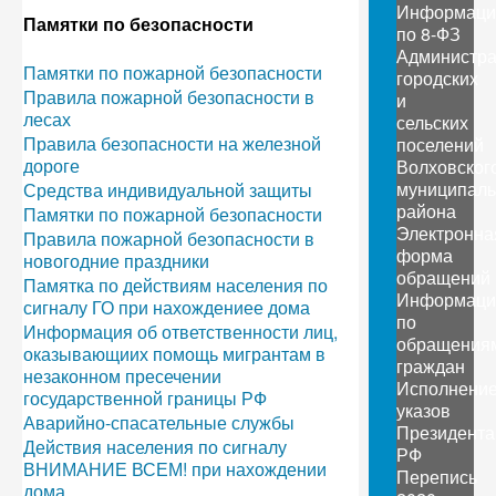
Информаци
Памятки по безопасности
по 8-ФЗ
Администр
Памятки по пожарной безопасности
городских
Правила пожарной безопасности в
и
лесах
сельских
Правила безопасности на железной
поселений
дороге
Волховског
муниципаль
Средства индивидуальной защиты
района
Памятки по пожарной безопасности
Электронна
Правила пожарной безопасности в
форма
новогодние праздники
обращений
Памятка по действиям населения по
Информаци
сигналу ГО при нахождениее дома
по
Информация об ответственности лиц,
обращения
оказывающиих помощь мигрантам в
граждан
незаконном пресечении
Исполнени
государственной границы РФ
указов
Аварийно-спасательные службы
Президента
Действия населения по сигналу
РФ
ВНИМАНИЕ ВСЕМ! при нахождении
Перепись
дома