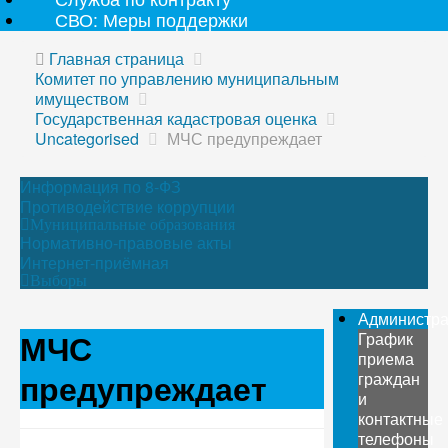
СВО: Меры поддержки
Главная страница
Комитет по управлению муниципальным
имуществом
Государственная кадастровая оценка
Uncategorised
МЧС предупреждает
Информация по 8-ФЗ
Противодействие коррупции
Муниципальные образования
Нормативно-правовые акты
Интернет-приёмная
Выборы
Администр
МЧС
График
приема
предупреждает
граждан
и
контактные
телефоны