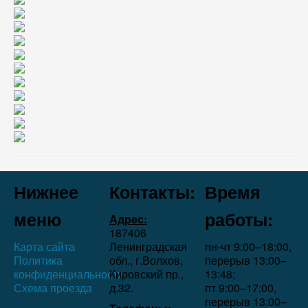
Нижнее
Контакты:
Время
меню
работы:
Адрес:
187406
Карта сайта
Ленинградская
пн-чт 9:00–18:00,
Политика
обл., г.Волхов,
перерыв 13:00–
конфиденциальности
Кировский пр.,
13:48;
Схема проезда
д.32.
пт 9:00–17:00,
перерыв 13:00–