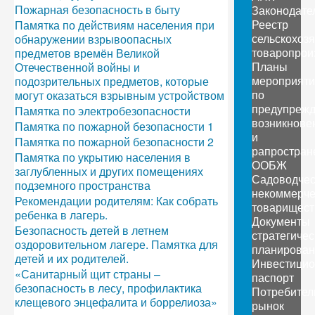
Пожарная безопасность в быту
Законодате
Реестр
Памятка по действиям населения при
сельскохоз
обнаружении взрывоопасных
товаропрои
предметов времён Великой
Планы
Отечественной войны и
мероприяти
подозрительных предметов, которые
по
могут оказаться взрывным устройством
предупреж
Памятка по электробезопасности
возникнове
Памятка по пожарной безопасности 1
и
Памятка по пожарной безопасности 2
рапростран
Памятка по укрытию населения в
ООБЖ
заглубленных и других помещениях
Садоводчес
подземного пространства
некоммерче
Рекомендации родителям: Как собрать
товарищест
ребенка в лагерь.
Документы
Безопасность детей в летнем
стратегичес
оздоровительном лагере. Памятка для
планирован
детей и их родителей.
Инвестици
«Санитарный щит страны –
паспорт
безопасность в лесу, профилактика
Потребител
клещевого энцефалита и боррелиоза»
рынок