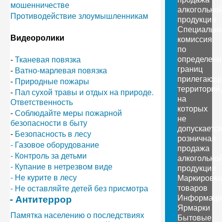
мошенничестве
алкогольно
Противодействие злоумышленникам
продукции
Специальн
Видеоролики
комиссия
по
определен
-
Тканевая повязка
границ
-
Ватно-марлевая повязка
прилегающ
-
Природные пожары
территорий,
-
Пал сухой травы и отдых на природе.
на
Ответственность
которых
-
Соблюдайте меры пожарной
не
безопасности в быту
допускаетс
-
Безопасность в лесу
розничная
- Газовое оборудование
продажа
- Контроль за детьми
алкогольно
- Купание в нетрезвом виде
продукции
- Не курите в лесу
Маркировка
товаров
- Не оставляйте детей без присмотра
Информаци
- Антитеррор
Ярмарки
Памятка населению о последствиях
Бытовые