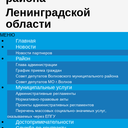
Ленинградской
области
МЕНЮ
Главная
Новости
Новости партнеров
Район
Глава администрации
График приема граждан
Совет депутатов Волховского муниципального района
Совет депутатов МО г.Волхов
Муниципальные услуги
Административные регламенты
Нормативно-правовые акты
Проекты административных регламентов
Перечень массовых социально-значимых услуг,
оказываемых через ЕПГУ
Достопримечательности
Служба по контракту