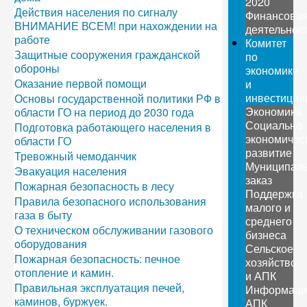
2020
Действия населения по сигналу
Финансова
ВНИМАНИЕ ВСЕМ! при нахождении на
деятельнос
работе
Комитет
Защитные сооружения гражданской
по
обороны
экономике
Оказание первой помощи
и
инвестиция
Основы государственной политики РФ в
Экономика
области ГО на период до 2030 года
Социально-
Подготовка работающего населения в
экономичес
области ГО
развитие
Тревожный чемоданчик
Муниципал
Эвакуация населения
заказ
Пожарная безопасность в лесу
Поддержка
Правила безопасного использования
малого и
газа в быту
среднего
О техническом обслуживании газового
бизнеса
оборудования
Сельское
Пожарная безопасность: печное
хозяйство
отопление и камин.
и АПК
Правильная эксплуатация печей,
Информаци
каминов, буржуек.
АПК