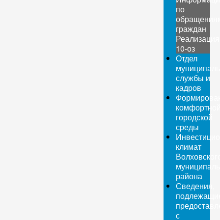
по
обращения
граждан
Реализация
10-оз
Отдел
муниципаль
службы и
кадров
Формирова
комфортно
городской
среды
Инвестици
климат
Волховског
муниципаль
района
Сведения,
подлежащи
предоставл
с