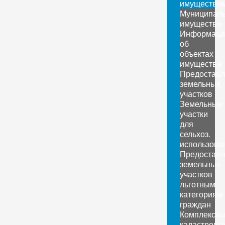
имущество
Муниципал
имущество
Информаци
об
объектах
имущества
Предоставл
земельных
участков
Земельные
участки
для
сельхоз.
использова
Предоставл
земельных
участков
льготным
категориям
граждан
Комплексн
кадастровы