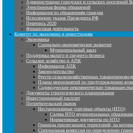
Администрации городских и сельских поселений В
Электронная форма обращений
Информация по обращениям граждан
Исполнение указов Президента РФ
Перепись 2020
Финансовая деятельность
Комитет по экономике и инвестициям
Экономика
Социально-экономическое развитие
Муниципальный заказ
Поддержка малого и среднего бизнеса
Сельское хозяйство и АПК
Информация АПК
Законодательство
Реестр сельскохозяйственных товаропроизвод
Планы мероприятий по предупреждению воз
Садоводческие некоммерческие товарищества
Документы стратегического планирования
Инвестиционный паспорт
Потребительский рынок
Нестационарные торговые объекты (НТО)
Схемы НТО муниципальных образовани
Нормативные документы по НТО
Границы прилегающих территорий, на которы
Специальная комиссия по определению грани