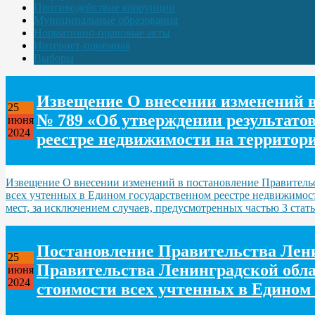
Противодействие коррупции
Муниципальные образования
Нормативно-правовые акты
Интернет-приёмная
Выборы
Извещение О внесении изменений в 
25
№ 789 «Об утверждении результатов
июня
2024
реестре недвижимости на территор
Извещение О внесении изменений в постановление Правительст
всех учтенных в Едином государственном реестре недвижимост
мест, за исключением случаев, предусмотренных частью 3 стат
Постановление Правительства Лени
25
Правительства Ленинградской облас
июня
2024
стоимости всех учтенных в Едином 