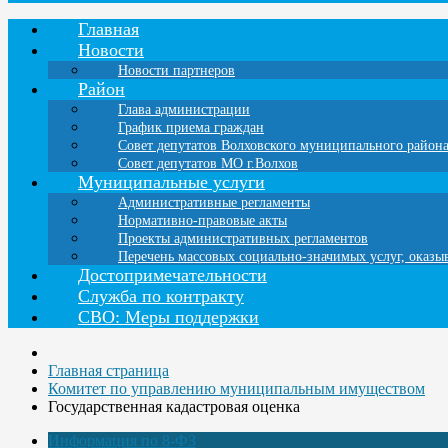
Главная
Новости
Новости партнеров
Район
Глава администрации
График приема граждан
Совет депутатов Волховского муниципального район
Совет депутатов МО г.Волхов
Муниципальные услуги
Административные регламенты
Нормативно-правовые акты
Проекты административных регламентов
Перечень массовых социально-значимых услуг, оказ
Достопримечательности
Служба по контракту
СВО: Меры поддержки
Главная страница
Комитет по управлению муниципальным имуществом
Государственная кадастровая оценка
Информация по 8-ФЗ