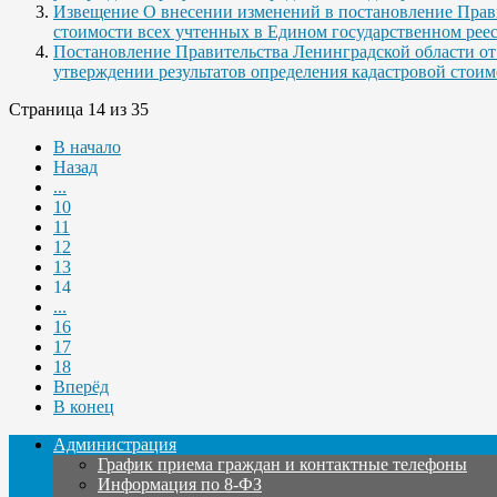
Извещение О внесении изменений в постановление Прави
стоимости всех учтенных в Едином государственном рее
Постановление Правительства Ленинградской области от
утверждении результатов определения кадастровой стоим
Страница 14 из 35
В начало
Назад
...
10
11
12
13
14
...
16
17
18
Вперёд
В конец
Администрация
График приема граждан и контактные телефоны
Информация по 8-ФЗ