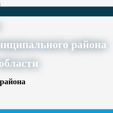
Ц
ниципального района
области
 района