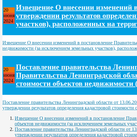
Извещение О внесении изменений в 
20
утверждении результатов определе
июня
2024
участков), расположенных на терр
Извещение О внесении изменений в постановление Правительст
недвижимости (за исключением земельных участков), располо
Поставление правительства Ленингр
20
Правительства Ленинградской облас
июня
2024
стоимости объектов недвижимости 
Поставление правительства Ленинградской области от 13.06.2
утверждении результатов определения кадастровой стоимости 
Извещение О внесении изменений в постановление Прави
объектов недвижимости (за исключением земельных учас
Поставление правительства Ленинградской области от 13
утверждении результатов определения кадастровой стоим