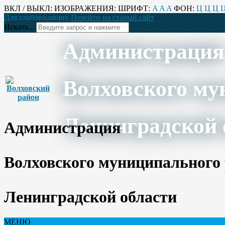
ВКЛ / ВЫКЛ:
ИЗОБРАЖЕНИЯ:
ШРИФТ:
A
A
A
ФОН:
Ц
Ц
Ц
Для слабовидящих
Перейти на старый сайт
Искать...
Администрация
Волховского му
Ленинградской 
Администрация
Волховского муниципального
Ленинградской области
МЕНЮ