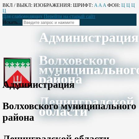
ВКЛ / ВЫКЛ:
ИЗОБРАЖЕНИЯ:
ШРИФТ:
A
A
A
ФОН:
Ц
Ц
Ц
Ц
Для слабовидящих
Перейти на старый сайт
Искать...
Администрация
Волховского
муниципальног
района
Администрация
Ленинградской
Волховского муниципального
области
района
Ленинградской области