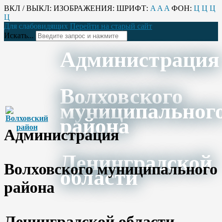
ВКЛ / ВЫКЛ:
ИЗОБРАЖЕНИЯ:
ШРИФТ:
A
A
A
ФОН:
Ц
Ц
Ц
Ц
Для слабовидящих
Перейти на старый сайт
Искать...
Администрация
Волховского
муниципальног
района
Администрация
Ленинградской
Волховского муниципального
области
района
Ленинградской области