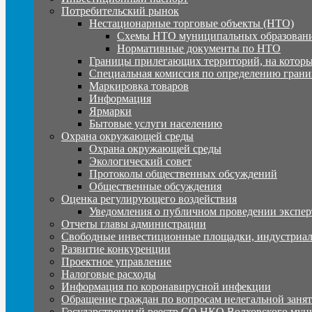
Потребительский рынок
Нестационарные торговые объекты (НТО)
Схемы НТО муниципальных образовани
Нормативные документы по НТО
Границы прилегающих территорий, на которы
Специальная комиссия по определению грани
Маркировка товаров
Информация
Ярмарки
Бытовые услуги населению
Охрана окружающей среды
Охрана окружающей среды
Экологический совет
Протоколы общественных обсуждений
Общественные обсуждения
Оценка регулирующего воздействия
Уведомления о публичном проведении экспер
Отчеты главы администрации
Свободные инвестиционные площадки, индустриал
Развитие конкуренции
Проектное управление
Налоговые расходы
Информация по коронавирусной инфекции
Обращение граждан по вопросам нелегальной заня
Государственный реестр СО НКО Волховского мун