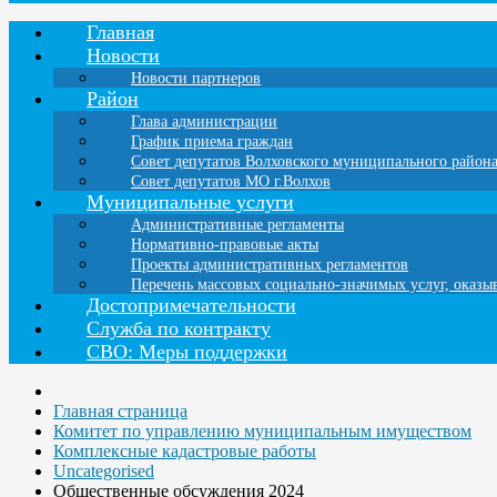
Главная
Новости
Новости партнеров
Район
Глава администрации
График приема граждан
Совет депутатов Волховского муниципального район
Совет депутатов МО г.Волхов
Муниципальные услуги
Административные регламенты
Нормативно-правовые акты
Проекты административных регламентов
Перечень массовых социально-значимых услуг, оказ
Достопримечательности
Служба по контракту
СВО: Меры поддержки
Главная страница
Комитет по управлению муниципальным имуществом
Комплексные кадастровые работы
Uncategorised
Общественные обсуждения 2024