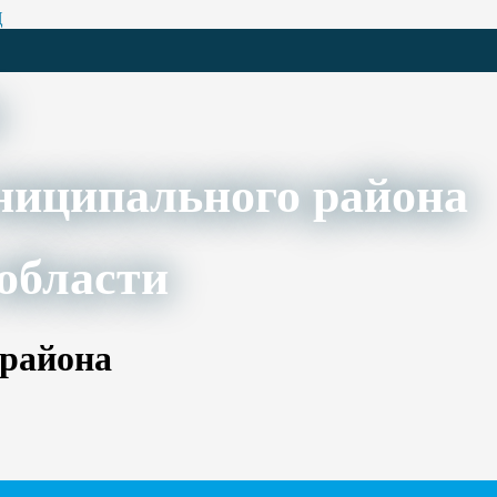
Ц
ниципального района
области
 района