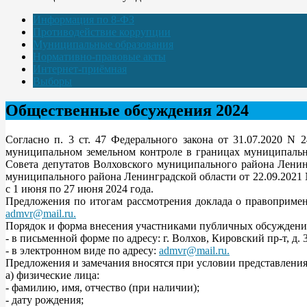
Информация по 8-ФЗ
Противодействие коррупции
Муниципальные образования
Нормативно-правовые акты
Интернет-приёмная
Выборы
Общественные обсуждения 2024
Согласно п. 3 ст. 47 Федерального закона от 31.07.2020 N
муниципальном земельном контроле в границах муниципальн
Совета депутатов Волховского муниципального района Ленин
муниципального района Ленинградской области от 22.09.2021
с 1 июня по 27 июня 2024 года.
Предложения по итогам рассмотрения доклада о правоприме
admvr@mail.ru
.
Порядок и форма внесения участниками публичных обсуждени
- в письменной форме по адресу: г. Волхов, Кировский пр-т, д. 
- в электронном виде по адресу:
admvr@mail.ru
.
Предложения и замечания вносятся при условии представления
а) физические лица:
- фамилию, имя, отчество (при наличии);
- дату рождения;