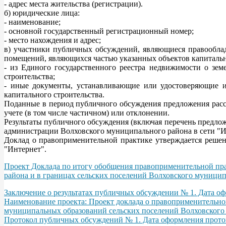
- адрес места жительства (регистрации).
б) юридические лица:
- наименование;
- основной государственный регистрационный номер;
- место нахождения и адрес;
в) участники публичных обсуждений, являющиеся правооблад
помещений, являющихся частью указанных объектов капитально
- из Единого государственного реестра недвижимости о зем
строительства;
- иные документы, устанавливающие или удостоверяющие их
капитального строительства.
Поданные в период публичного обсуждения предложения рас
учете (в том числе частичном) или отклонении.
Результаты публичного обсуждения (включая перечень предло
администрации Волховского муниципального района в сети "Ин
Доклад о правоприменительной практике утверждается реше
"Интернет".
Проект Доклада по итогу обобщения правоприменительной пра
района и в границах сельских поселений Волховского муницип
Заключение о результатах публичных обсуждении № 1. Дата офо
Наименование проекта: Проект доклада о правоприменительной
муниципальных образований сельских поселений Волховского 
Протокол публичных обсуждений № 1. Дата оформления протоко