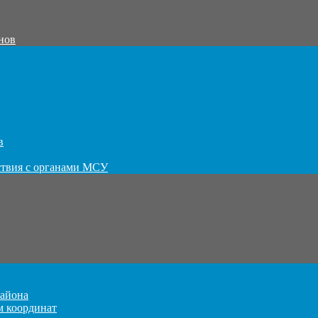
нов
в
ствия с органами МСУ
айона
м координат