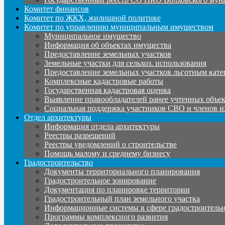
Комитет финансов
Комитет по ЖКХ, жилищной политике
Комитет по управлению муниципальным имуществом
Муниципальное имущество
Информация об объектах имущества
Предоставление земельных участков
Земельные участки для сельхоз. использования
Предоставление земельных участков льготным кате
Комплексные кадастровые работы
Государственная кадастровая оценка
Выявление правообладателей ранее учтенных объе
Социальная поддержка участников СВО и членов и
Отдел архитектуры
Информация отдела архитектуры
Реестры разрешений
Реестры уведомлений о строительстве
Помощь малому и среднему бизнесу
Градостроительство
Документы территориального планирования
Градостроительное зонирование
Документация по планировке территории
Градостроительный план земельного участка
Информационные системы в сфере градостроительн
Программы комплексного развития