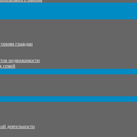
гориям граждан
ктов недвижимости
х семей
ой деятельности