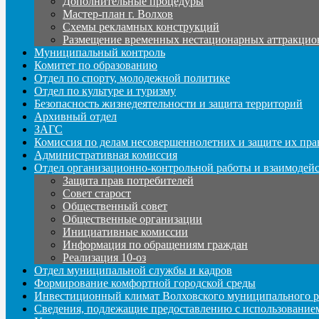
Дополнительные процедуры
Мастер-план г. Волхов
Схемы рекламных конструкций
Размещение временных нестационарных аттракцио
Муниципальный контроль
Комитет по образованию
Отдел по спорту, молодежной политике
Отдел по культуре и туризму
Безопасность жизнедеятельности и защита территорий
Архивный отдел
ЗАГС
Комиссия по делам несовершеннолетних и защите их пра
Административная комиссия
Отдел организационно-контрольной работы и взаимодей
Защита прав потребителей
Совет старост
Общественный совет
Общественные организации
Инициативные комиссии
Информация по обращениям граждан
Реализация 10-оз
Отдел муниципальной службы и кадров
Формирование комфортной городской среды
Инвестиционный климат Волховского муниципального р
Сведения, подлежащие предоставлению с использование