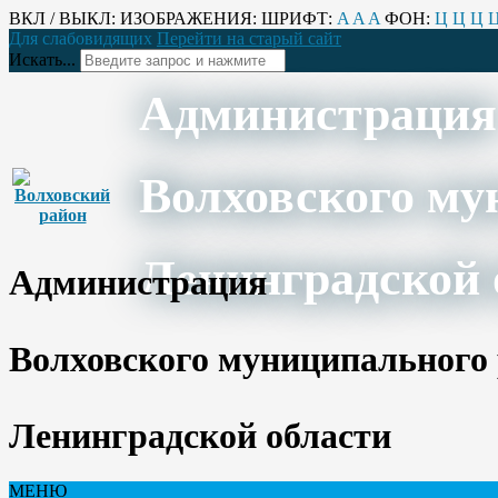
ВКЛ / ВЫКЛ:
ИЗОБРАЖЕНИЯ:
ШРИФТ:
A
A
A
ФОН:
Ц
Ц
Ц
Для слабовидящих
Перейти на старый сайт
Искать...
Администрация
Волховского му
Ленинградской 
Администрация
Волховского муниципального
Ленинградской области
МЕНЮ