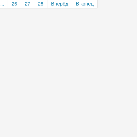
...
26
27
28
Вперёд
В конец