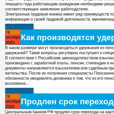
текущего года работающим гражданам необходимо решить
соответствующее заявление работодателю.
Электронная трудовая книжка имеет ряд преимуществ по
информации о своей трудовой деятельности, минимизаци
Читать дальше
19
Как производятся уде
октября
2020
В каком размере могут производиться удержания из пе
удержаний? Такие вопросы регулярно поступают к спец
В соответствии с Российским законодательством взыска
произведено с заработной платы, пенсии, стипендии и 
документы направляются взыскателем или судебным при
жительства. После их получения специалисты Пенсионн
обязанности уведомлять должника о том, что из его пе
возложена...
Читать дальше
19
Продлен срок переход
октября
2020
Центральным банком РФ продлен срок перехода на карт