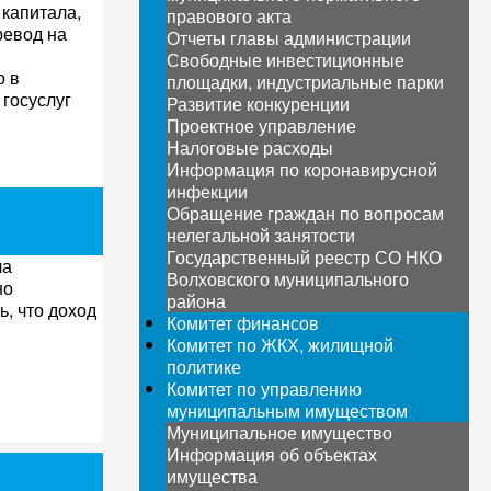
капитала,
правового акта
ревод на
Отчеты главы администрации
Свободные инвестиционные
о в
площадки, индустриальные парки
госуслуг
Развитие конкуренции
Проектное управление
Налоговые расходы
Информация по коронавирусной
инфекции
Обращение граждан по вопросам
нелегальной занятости
Государственный реестр СО НКО
ла
Волховского муниципального
но
района
, что доход
Комитет финансов
Комитет по ЖКХ, жилищной
политике
Комитет по управлению
муниципальным имуществом
Муниципальное имущество
Информация об объектах
имущества