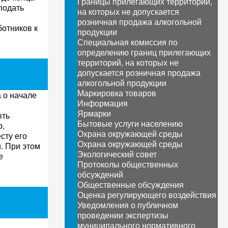
Границы прилегающих территорий,
подать
на которых не допускается
розничная продажа алкогольной
ботников к
продукции
Специальная комиссия по
определению границ прилегающих
территорий, на которых не
допускается розничная продажа
алкогольной продукции
Маркировка товаров
 о начале
Информация
Ярмарки
ыть
Бытовые услуги населению
р,
Охрана окружающей среды
сту его
Охрана окружающей среды
. При этом
Экологический совет
е
Протоколы общественных
обсуждений
Общественные обсуждения
Оценка регулирующего воздействия
Уведомления о публичном
проведении экспертизы
муниципального нормативного