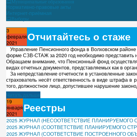
Муниципальные образования
Нормативно-правовые акты
Интернет-приёмная
Выборы
3
Отчитайтесь о стаже
февраля
2021
Управление Пенсионного фонда в Волховском районе (м
форме СЗВ-СТАЖ за 2020 год необходимо представить не
Обращаем внимание, что Пенсионный фонд осуществляе
видах отчетных документов, представляемых как в орган
За непредставление отчетности в установленные зако
страхователь несёт ответственность в виде штрафа в 
того, должностное лицо, допустившее нарушение законода
Читать дальше
19
Реестры
января
2021
2025 ЖУРНАЛ (НЕСООТВЕТСТВИЕ ПЛАНИРУЕМОГО 
2025 ЖУРНАЛ (СООТВЕТСТВИЕ ПЛАНИРУЕМОГО СТ
2025 ЖУРНАЛ (СООТВЕТСТВИЕ ПОСТРОЕННОГО ОБЪ