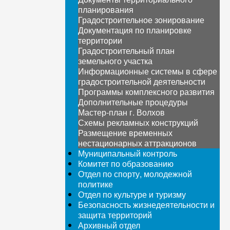
планирования
Градостроительное зонирование
Документация по планировке
территории
Градостроительный план
земельного участка
Информационные системы в сфере
градостроительной деятельности
Программы комплексного развития
Дополнительные процедуры
Мастер-план г. Волхов
Схемы рекламных конструкций
Размещение временных
нестационарных аттракционов
Муниципальный контроль
Комитет по образованию
Отдел по спорту, молодежной
политике
Отдел по культуре и туризму
Безопасность жизнедеятельности и
защита территорий
Архивный отдел