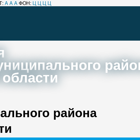
Т:
A
A
A
ФОН:
Ц
Ц
Ц
Ц
я
униципального райо
 области
ального района
ти