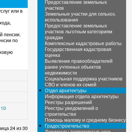
Предоставление земельных
участков
слуг или в
Земельные участки для сельхоз.
использования
хода,
Предоставление земельных
участков льготным категориям
й пенсии.
граждан
енсии по
Комплексные кадастровые работы
Государственная кадастровая
аховую
оценка
Выявление правообладателей
ранее учтенных объектов
недвижимости
Социальная поддержка участников
СВО и членов их семей
Отдел архитектуры
Информация отдела архитектуры
Реестры разрешений
 10
Реестры уведомлений о
строительстве
Помощь малому и среднему бизнесу
Градостроительство
ица 24 из 30
Документы территориального