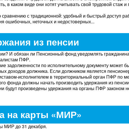
, в каком виде они хотят учитывать свой трудовой стаж и 
 сравнению с традиционной: удобный и быстрый доступ ра
я ошибочных, неточных и недостоверных...
ржания из пенсии
нсии? И обязан ли Пенсионный фонд уведомлять гражданина
иалистам ПФР.
ние задолженности по исполнительному документу может б
иных доходов должника. Если должником является пенсионе
ставом-исполнителем в территориальный орган ПФР по ме
ого фонда должны начать производить удержания из пенсии
нсии будут произведены удержания на органы ПФР законом н
а на карты «МИР»
ы МИР до 31 декабря.