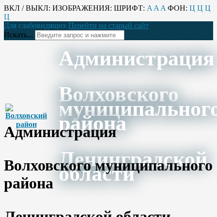
ВКЛ / ВЫКЛ:
ИЗОБРАЖЕНИЯ:
ШРИФТ:
A
A
A
ФОН:
Ц
Ц
Ц
Ц
Для слабовидящих
Перейти на старый сайт
Искать...
Администрация
Волховского
муниципальног
района
Администрация
Ленинградской
Волховского муниципального
области
района
Ленинградской области