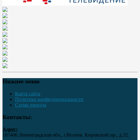
Нижнее меню
Карта сайта
Политика конфиденциальности
Схема проезда
Контакты:
Адрес:
187406 Ленинградская обл., г.Волхов, Кировский пр., д.32.