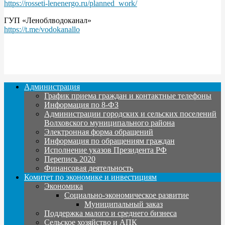
https://rosseti-lenenergo.ru/planned_work/
ГУП «Леноблводоканал»
https://t.me/vodokanallo
Администрация
График приема граждан и контактные телефоны
Информация по 8-ФЗ
Администрации городских и сельских поселений
Волховского муниципального района
Электронная форма обращений
Информация по обращениям граждан
Исполнение указов Президента РФ
Перепись 2020
Финансовая деятельность
Комитет по экономике и инвестициям
Экономика
Социально-экономическое развитие
Муниципальный заказ
Поддержка малого и среднего бизнеса
Сельское хозяйство и АПК