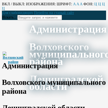
ВКЛ / ВЫКЛ:
ИЗОБРАЖЕНИЯ:
ШРИФТ:
A
A
A
ФОН:
Ц
Ц
Ц
Ц
Для слабовидящих
Перейти на старый сайт
Искать...
Администрация
Волховского
муниципальног
района
Администрация
Ленинградской
Волховского муниципального
области
района
Ленинградской области