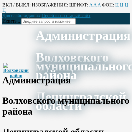
ВКЛ / ВЫКЛ:
ИЗОБРАЖЕНИЯ:
ШРИФТ:
A
A
A
ФОН:
Ц
Ц
Ц
Ц
Для слабовидящих
Перейти на старый сайт
Искать...
Администрация
Волховского
муниципальног
района
Администрация
Ленинградской
Волховского муниципального
области
района
Ленинградской области