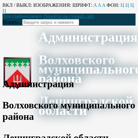
ВКЛ / ВЫКЛ:
ИЗОБРАЖЕНИЯ:
ШРИФТ:
A
A
A
ФОН:
Ц
Ц
Ц
Ц
Для слабовидящих
Перейти на старый сайт
Искать...
Администрация
Волховского
муниципальног
района
Администрация
Ленинградской
Волховского муниципального
области
района
Ленинградской области