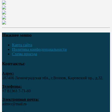
Нижнее меню
Карта сайта
Политика конфиденциальности
Схема проезда
Контакты:
Адрес:
187406 Ленинградская обл., г.Волхов, Кировский пр., д.32.
Телефоны:
+7 81363 7‑71-60
Электронная почта:
admvr@mail.ru