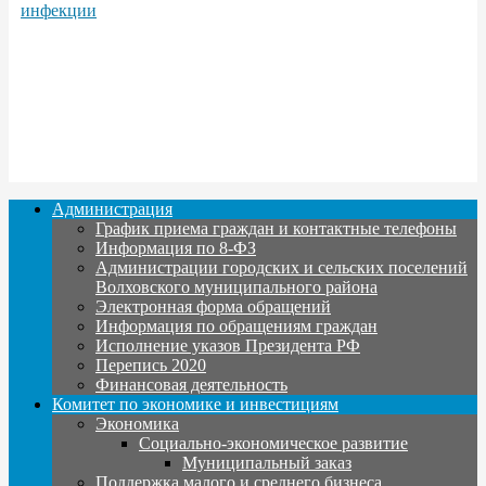
инфекции
Администрация
График приема граждан и контактные телефоны
Информация по 8-ФЗ
Администрации городских и сельских поселений
Волховского муниципального района
Электронная форма обращений
Информация по обращениям граждан
Исполнение указов Президента РФ
Перепись 2020
Финансовая деятельность
Комитет по экономике и инвестициям
Экономика
Социально-экономическое развитие
Муниципальный заказ
Поддержка малого и среднего бизнеса