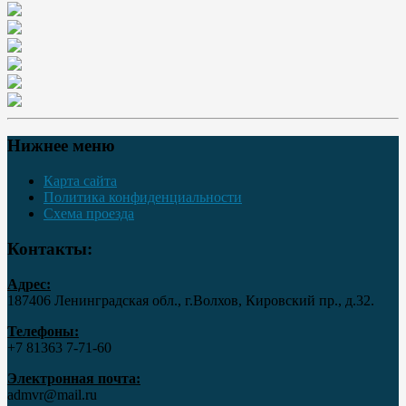
Нижнее меню
Карта сайта
Политика конфиденциальности
Схема проезда
Контакты:
Адрес:
187406 Ленинградская обл., г.Волхов, Кировский пр., д.32.
Телефоны:
+7 81363 7‑71-60
Электронная почта:
admvr@mail.ru