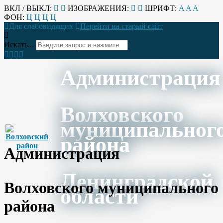
ВКЛ / ВЫКЛ:
ИЗОБРАЖЕНИЯ:
ШРИФТ:
A
A
A
ФОН:
Ц
Ц
Ц
Ц
Для слабовидящих
Перейти на старый сайт
Искать...
Администрация
Волховского
муниципальног
района
Администрация
Ленинградской
Волховского муниципального
области
района