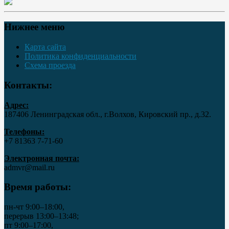
Нижнее меню
Карта сайта
Политика конфиденциальности
Схема проезда
Контакты:
Адрес:
187406 Ленинградская обл., г.Волхов, Кировский пр., д.32.
Телефоны:
+7 81363 7‑71-60
Электронная почта:
admvr@mail.ru
Время работы:
пн-чт 9:00–18:00,
перерыв 13:00–13:48;
пт 9:00–17:00,