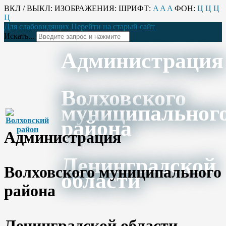
ВКЛ / ВЫКЛ:
ИЗОБРАЖЕНИЯ:
ШРИФТ:
A
A
A
ФОН:
Ц
Ц
Ц
Ц
Для слабовидящих
Перейти на старый сайт
Искать...
Администрация
Волховского
муниципальног
района
Администрация
Ленинградской
Волховского муниципального
области
района
Ленинградской области