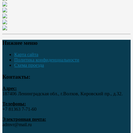
Нижнее меню
Карта сайта
Политика конфиденциальности
Схема проезда
Контакты:
Адрес:
187406 Ленинградская обл., г.Волхов, Кировский пр., д.32.
Телефоны:
+7 81363 7‑71-60
Электронная почта:
admvr@mail.ru