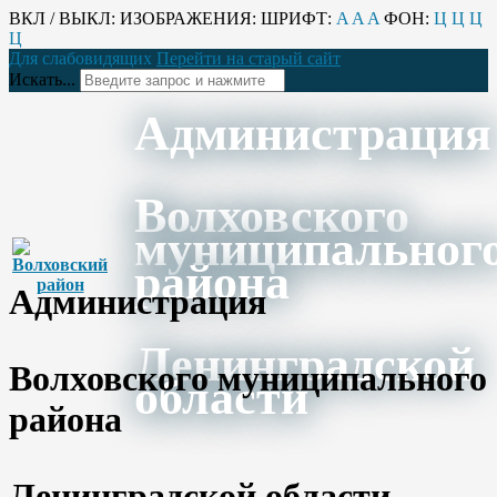
ВКЛ / ВЫКЛ:
ИЗОБРАЖЕНИЯ:
ШРИФТ:
A
A
A
ФОН:
Ц
Ц
Ц
Ц
Для слабовидящих
Перейти на старый сайт
Искать...
Администрация
Волховского
муниципальног
района
Администрация
Ленинградской
Волховского муниципального
области
района
Ленинградской области