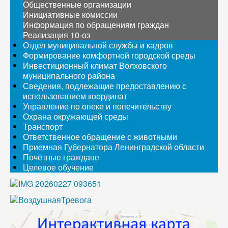
Общественные организации
Инициативные комиссии
Информация по обращениям граждан
Реализация 10-оз
Отдел муниципальной службы и кадров
Формирование комфортной городской среды
Инвестиционный климат Волховского
муниципального района
Сведения, подлежащие предоставлению с
использованием координат
Управление по опеке и попечительству
Охрана окружающей среды
Транспорт
Ответственное обращение с животными
Приемная Губернатора Ленинградской области
Почётные граждане
Целевое обучение