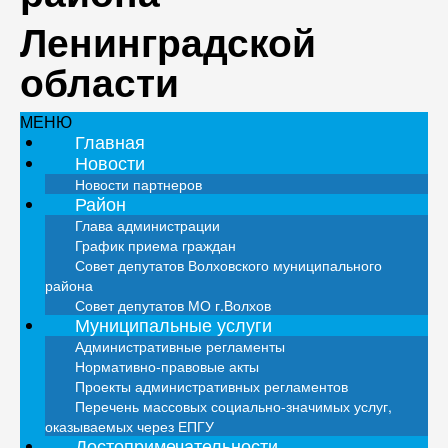
Ленинградской
области
МЕНЮ
Главная
Новости
Новости партнеров
Район
Глава администрации
График приема граждан
Совет депутатов Волховского муниципального
района
Совет депутатов МО г.Волхов
Муниципальные услуги
Административные регламенты
Нормативно-правовые акты
Проекты административных регламентов
Перечень массовых социально-значимых услуг,
оказываемых через ЕПГУ
Достопримечательности