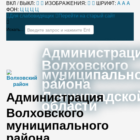
ВКЛ / ВЫКЛ:
ИЗОБРАЖЕНИЯ:
ШРИФТ:
A
A
A
ФОН:
Ц
Ц
Ц
Ц
Для слабовидящих
Перейти на старый сайт
Искать...
Администрац
Волховского
муниципальн
района
Ленинградско
Администрация
области
Волховского
муниципального
района