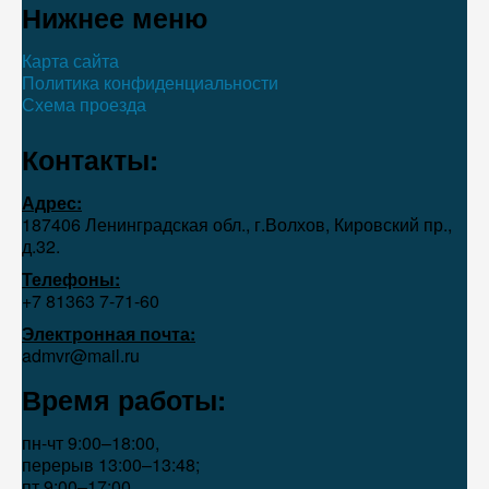
Нижнее меню
Карта сайта
Политика конфиденциальности
Схема проезда
Контакты:
Адрес:
187406 Ленинградская обл., г.Волхов, Кировский пр.,
д.32.
Телефоны:
+7 81363 7‑71-60
Электронная почта:
admvr@mail.ru
Время работы:
пн-чт 9:00–18:00,
перерыв 13:00–13:48;
пт 9:00–17:00,