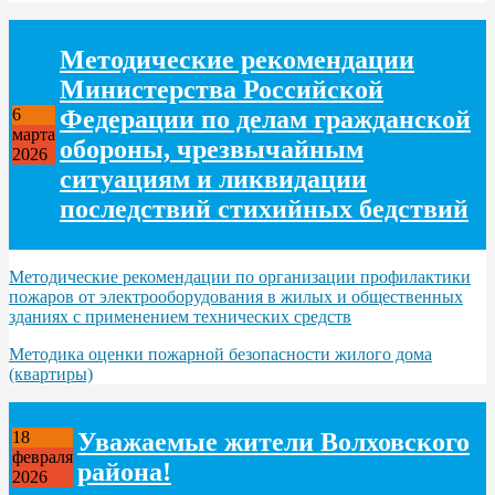
Методические рекомендации
Министерства Российской
Федерации по делам гражданской
6
марта
обороны, чрезвычайным
2026
ситуациям и ликвидации
последствий стихийных бедствий
Методические рекомендации по организации профилактики
пожаров от электрооборудования в жилых и общественных
зданиях с применением технических средств
Методика оценки пожарной безопасности жилого дома
(квартиры)
Уважаемые жители Волховского
18
февраля
района!
2026