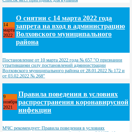
О снятии с 14 марта 2022 года
запрета на вход в администрацию
14
марта
Волховского муниципального
2022
района
Постановление от 10 марта 2022 года № 657 "О признании
утратившими силу постановлений администрации
Волховского муниципального района от 28.01.2022 № 172 и
от 03.02.2022 № 268"
Правила поведения в условиях
9
распространения коронавирусной
ноября
2021
инфекции
МЧС рекомендует: Правила поведения в условиях