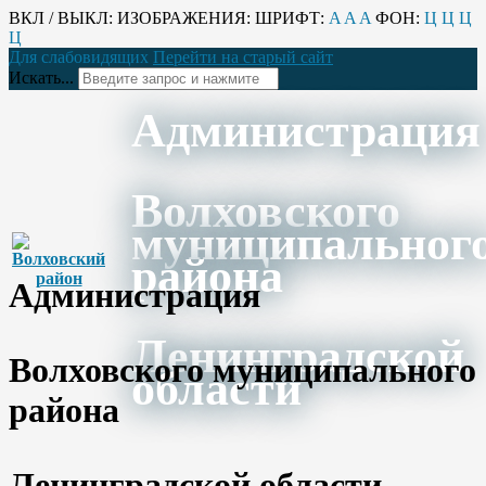
ВКЛ / ВЫКЛ:
ИЗОБРАЖЕНИЯ:
ШРИФТ:
A
A
A
ФОН:
Ц
Ц
Ц
Ц
Для слабовидящих
Перейти на старый сайт
Искать...
Администрация
Волховского
муниципальног
района
Администрация
Ленинградской
Волховского муниципального
области
района
Ленинградской области