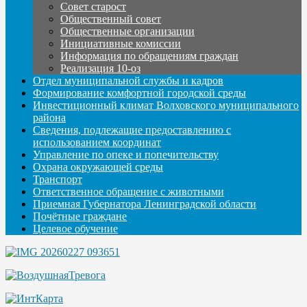
Совет старост
Общественный совет
Общественные организации
Инициативные комиссии
Информация по обращениям граждан
Реализация 10-оз
Отдел муниципальной службы и кадров
Формирование комфортной городской среды
Инвестиционный климат Волховского муниципального
района
Сведения, подлежащие предоставлению с
использованием координат
Управление по опеке и попечительству
Охрана окружающей среды
Транспорт
Ответственное обращение с животными
Приемная Губернатора Ленинградской области
Почётные граждане
Целевое обучение