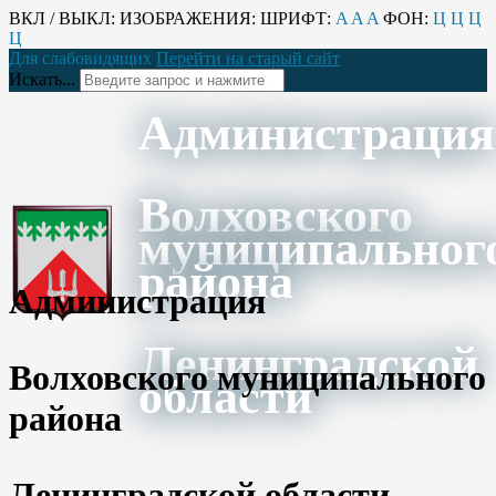
ВКЛ / ВЫКЛ:
ИЗОБРАЖЕНИЯ:
ШРИФТ:
A
A
A
ФОН:
Ц
Ц
Ц
Ц
Для слабовидящих
Перейти на старый сайт
Искать...
Администрация
Волховского
муниципальног
района
Администрация
Ленинградской
Волховского муниципального
области
района
Ленинградской области