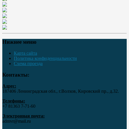
Нижнее меню
Карта сайта
Политика конфиденциальности
Схема проезда
Контакты:
Адрес:
187406 Ленинградская обл., г.Волхов, Кировский пр., д.32.
Телефоны:
+7 81363 7‑71-60
Электронная почта:
admvr@mail.ru