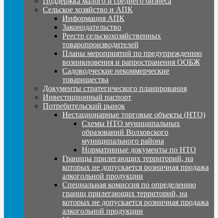
Поддержка малого и среднего бизнеса
Сельское хозяйство и АПК
Информация АПК
Законодательство
Реестр сельскохозяйственных
товаропроизводителей
Планы мероприятий по предупреждению
возникновения и рапространения ООБЖ
Садоводческие некоммерческие
товарищества
Документы стратегического планирования
Инвестиционный паспорт
Потребительский рынок
Нестационарные торговые объекты (НТО)
Схемы НТО муниципальных
образований Волховского
муниципального района
Нормативные документы по НТО
Границы прилегающих территорий, на
которых не допускается розничная продажа
алкогольной продукции
Специальная комиссия по определению
границ прилегающих территорий, на
которых не допускается розничная продажа
алкогольной продукции