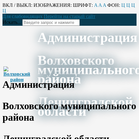
ВКЛ / ВЫКЛ:
ИЗОБРАЖЕНИЯ:
ШРИФТ:
A
A
A
ФОН:
Ц
Ц
Ц
Ц
Для слабовидящих
Перейти на старый сайт
Искать...
Администрация
Волховского
муниципальног
района
Администрация
Ленинградской
Волховского муниципального
области
района
Ленинградской области