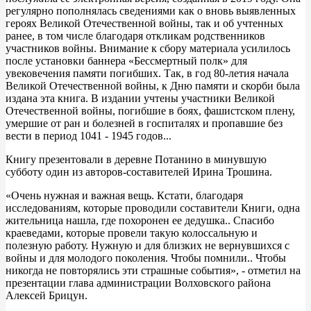
регулярно пополнялась сведениями как о вновь выявленных
героях Великой Отечественной войны, так и об учтенных
ранее, в том числе благодаря откликам родственников
участников войны. Внимание к сбору материала усилилось
после установки баннера «Бессмертный полк» для
увековечения памяти погибших. Так, в год 80-летия начала
Великой Отечественной войны, к Дню памяти и скорби была
издана эта книга. В издании учтены участники Великой
Отечественной войны, погибшие в боях, фашистском плену,
умершие от ран и болезней в госпиталях и пропавшие без
вести в период 1041 - 1945 годов...
Книгу презентовали в деревне Потанино в минувшую
субботу один из авторов-составителей Ирина Трошина.
«Очень нужная и важная вещь. Кстати, благодаря
исследованиям, которые проводили составители Книги, одна
жительница нашла, где похоронен ее дедушка.. Спасибо
краеведами, которые провели такую колоссальную и
полезную работу. Нужную и для близких не вернувшихся с
войны и для молодого поколения. Чтобы помнили.. Чтобы
никогда не повторялись эти страшные события», - отметил на
презентации глава администрации Волховского района
Алексей Брицун.