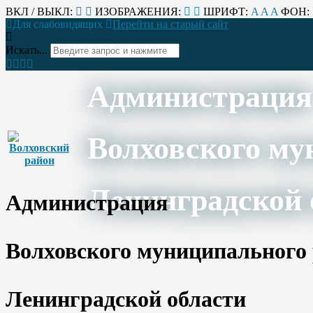
ВКЛ / ВЫКЛ:
ИЗОБРАЖЕНИЯ:
ШРИФТ:
A
A
A
ФОН:
Для слабовидящих
Перейти на старый сайт
Искать...
Администрация
Волховского му
Ленинградской 
Администрация
Волховского муниципального
Ленинградской области