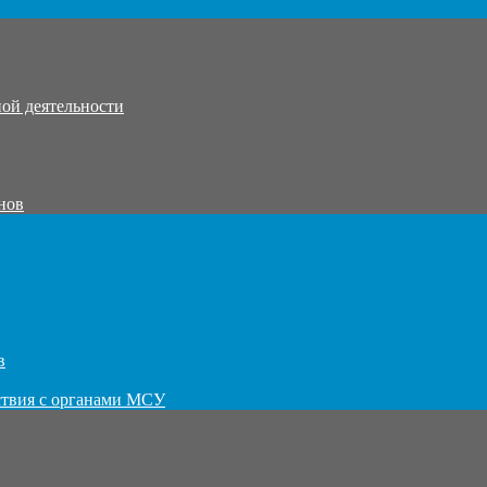
ой деятельности
нов
в
ствия с органами МСУ