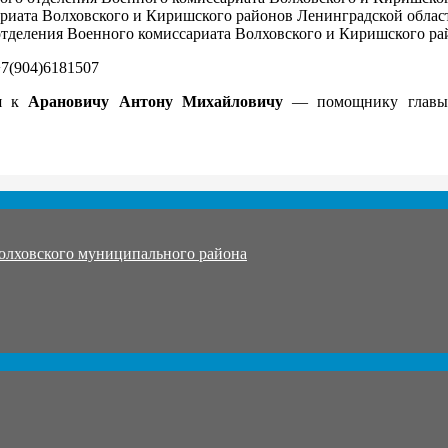
ата Волховского и Киришского районов Ленинградской области,
деления Военного комиссариата Волховского и Киришского райо
+7(904)6181507
ся к
Арановичу Антону Михайловичу
— помощнику главы а
олховского муниципального района