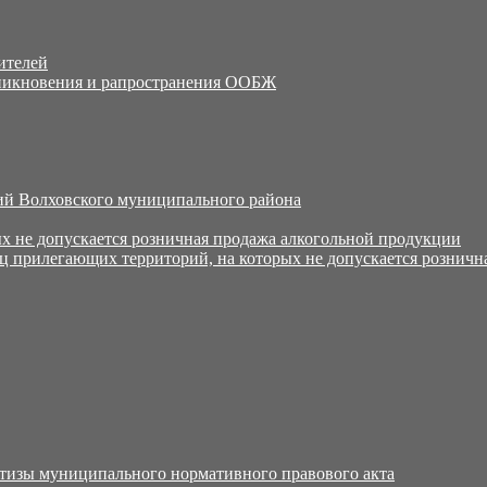
ителей
никновения и рапространения ООБЖ
й Волховского муниципального района
х не допускается розничная продажа алкогольной продукции
ц прилегающих территорий, на которых не допускается розничн
тизы муниципального нормативного правового акта