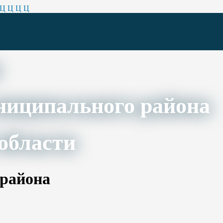
Ц
Ц
Ц
Ц
ниципального района
области
 района