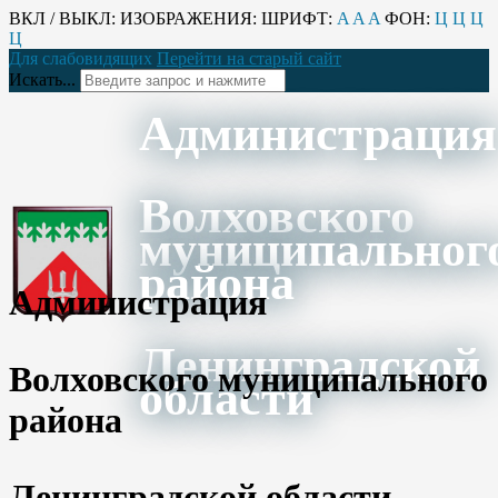
ВКЛ / ВЫКЛ:
ИЗОБРАЖЕНИЯ:
ШРИФТ:
A
A
A
ФОН:
Ц
Ц
Ц
Ц
Для слабовидящих
Перейти на старый сайт
Искать...
Администрация
Волховского
муниципальног
района
Администрация
Ленинградской
Волховского муниципального
области
района
Ленинградской области