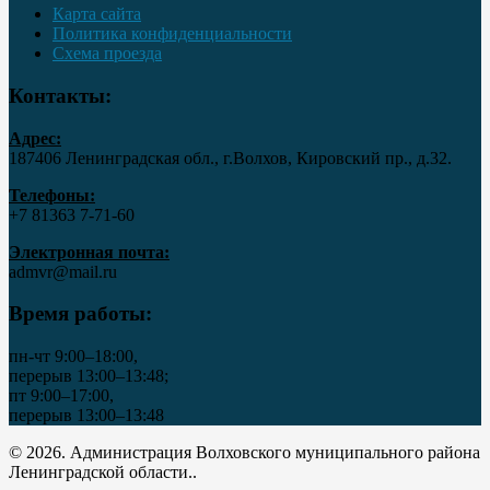
Карта сайта
Политика конфиденциальности
Схема проезда
Контакты:
Адрес:
187406 Ленинградская обл., г.Волхов, Кировский пр., д.32.
Телефоны:
+7 81363 7‑71-60
Электронная почта:
admvr@mail.ru
Время работы:
пн-чт 9:00–18:00,
перерыв 13:00–13:48;
пт 9:00–17:00,
перерыв 13:00–13:48
© 2026. Администрация Волховского муниципального района
Ленинградской области..