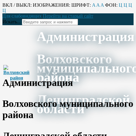
ВКЛ / ВЫКЛ:
ИЗОБРАЖЕНИЯ:
ШРИФТ:
A
A
A
ФОН:
Ц
Ц
Ц
Ц
Для слабовидящих
Перейти на старый сайт
Искать...
Администрация
Волховского
муниципальног
района
Администрация
Ленинградской
Волховского муниципального
области
района
Ленинградской области