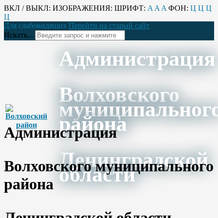
ВКЛ / ВЫКЛ:
ИЗОБРАЖЕНИЯ:
ШРИФТ:
A
A
A
ФОН:
Ц
Ц
Ц
Ц
Для слабовидящих
Перейти на старый сайт
Искать...
Администрация
Волховского
муниципальног
района
Администрация
Ленинградской
Волховского муниципального
области
района
Ленинградской области