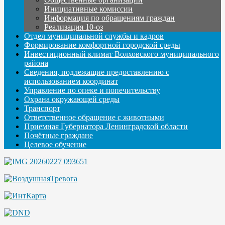
Инициативные комиссии
Информация по обращениям граждан
Реализация 10-оз
Отдел муниципальной службы и кадров
Формирование комфортной городской среды
Инвестиционный климат Волховского муниципального
района
Сведения, подлежащие предоставлению с
использованием координат
Управление по опеке и попечительству
Охрана окружающей среды
Транспорт
Ответственное обращение с животными
Приемная Губернатора Ленинградской области
Почётные граждане
Целевое обучение