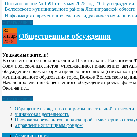
Постановление № 1591 от 13 мая 2026 года "Об утверждении 
Волховского муниципального района Ленинградской области
Информация о времени проведения гидравлических испытаний
Читать дальше
30
Общественные обсуждения
января
2026
Уважаемые жители!
В соответствии с постановлением Правительства Российской 
форм проверочных листов, утверждению, применению, актуали
обсуждение проекта формы проверочного листа (списка контро
муниципального образования город Волхов Волховского муниц
Начало проведения общественного обсуждения проекта формы п
Окончание...
Читать дальше
Обращение граждан по вопросам нелегальной занятости
Финансовая деятельность
Протоколы результатов анализа проб атмосферного воздух
Управление жилищным фондом
Администрация