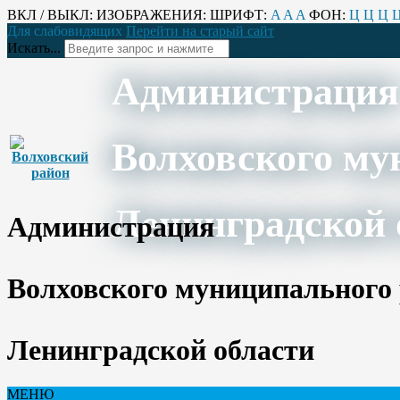
ВКЛ / ВЫКЛ:
ИЗОБРАЖЕНИЯ:
ШРИФТ:
A
A
A
ФОН:
Ц
Ц
Ц
Для слабовидящих
Перейти на старый сайт
Искать...
Администрация
Волховского му
Ленинградской 
Администрация
Волховского муниципального
Ленинградской области
МЕНЮ