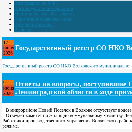
Информация по 8-ФЗ
Противодействие коррупции
Муниципальные образования
Нормативно-правовые акты
Интернет-приёмная
Выборы
17
Государственный реестр СО НКО В
июня
2026
Государственный реестр СО НКО Волховского муниципальног
Ответы на вопросы, поступившие Г
9
июня
Ленинградской области в ходе прям
2026
В микрорайоне Новый Поселок в Волхове отсутствует водозабо
Отвечает комитет по жилищно-коммунальному хозяйству Лени
Работники производственного управления Волховского район
режиме.