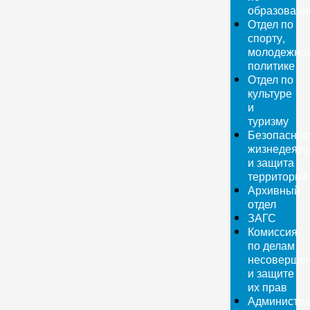
образован
Отдел по
спорту,
молодежно
политике
Отдел по
культуре
и
туризму
Безопаснос
жизнедеяте
и защита
территорий
Архивный
отдел
ЗАГС
Комиссия
по делам
несовершен
и защите
их прав
Администра