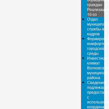
граждан
Реализация
10-оз
Отдел
муниципаль
службы и
кадров
Формирова
комфортно
городской
среды
Инвестици
климат
Волховског
муниципаль
района
Сведения,
подлежащи
предоставл
с
использова
координат