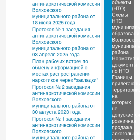
объекты
антинаркотической комиссии
(НТО)
Волховского
Схемы
муниципального района от
НТО
18 июля 2025 года
муниципал
Протокол № 1 заседания
образовани
антинаркотической комиссии
Волховског
Волховского
муниципаль
муниципального района от
района
03 апреля 2025 года
Нормативн
План рабочих встреч по
документы
обмену информацией о
по НТО
местах распространения
Границы
наркотиков через "закладки"
прилегающ
Протокол № 2 заседания
территорий,
антинаркотической комиссии
на
Волховского
которых
муниципального района от
не
30 августа 2023 года
допускаетс
Протокол № 1 заседания
розничная
антинаркотической комиссии
продажа
Волховского
алкогольно
муниципального района от
продукции