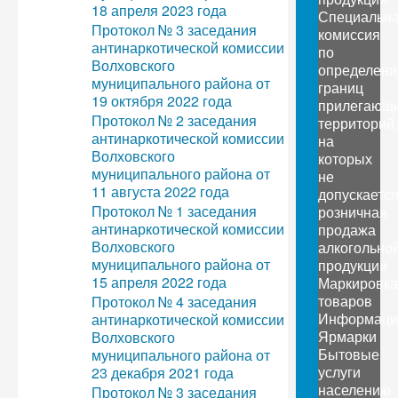
18 апреля 2023 года
Специальн
Протокол № 3 заседания
комиссия
антинаркотической комиссии
по
Волховского
определен
муниципального района от
границ
19 октября 2022 года
прилегающ
Протокол № 2 заседания
территорий,
антинаркотической комиссии
на
Волховского
которых
муниципального района от
не
11 августа 2022 года
допускаетс
Протокол № 1 заседания
розничная
антинаркотической комиссии
продажа
Волховского
алкогольно
муниципального района от
продукции
15 апреля 2022 года
Маркировка
товаров
Протокол № 4 заседания
Информаци
антинаркотической комиссии
Ярмарки
Волховского
Бытовые
муниципального района от
услуги
23 декабря 2021 года
населению
Протокол № 3 заседания