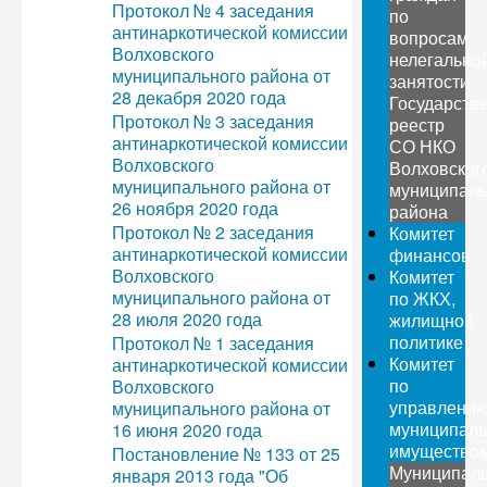
Протокол № 4 заседания
по
антинаркотической комиссии
вопросам
Волховского
нелегально
муниципального района от
занятости
28 декабря 2020 года
Государств
Протокол № 3 заседания
реестр
антинаркотической комиссии
СО НКО
Волховского
Волховског
муниципального района от
муниципаль
26 ноября 2020 года
района
Протокол № 2 заседания
Комитет
антинаркотической комиссии
финансов
Волховского
Комитет
муниципального района от
по ЖКХ,
28 июля 2020 года
жилищной
политике
Протокол № 1 заседания
Комитет
антинаркотической комиссии
по
Волховского
управлени
муниципального района от
муниципал
16 июня 2020 года
имущество
Постановление № 133 от 25
Муниципал
января 2013 года "Об