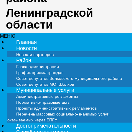
Ленинградской
области
МЕНЮ
Главная
Новости
Новости партнеров
Район
Глава администрации
График приема граждан
Совет депутатов Волховского муниципального района
Совет депутатов МО г.Волхов
Муниципальные услуги
Административные регламенты
Нормативно-правовые акты
Проекты административных регламентов
Перечень массовых социально-значимых услуг,
оказываемых через ЕПГУ
Достопримечательности
Служба по контракту