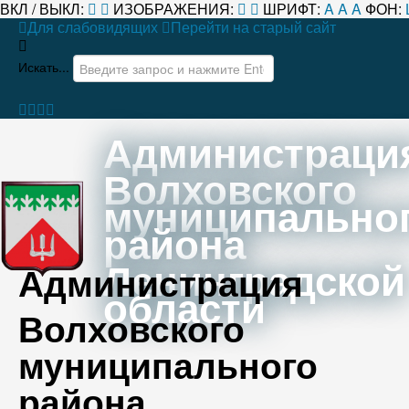
ВКЛ / ВЫКЛ:
ИЗОБРАЖЕНИЯ:
ШРИФТ:
A
A
A
ФОН:
Для слабовидящих
Перейти на старый сайт
Искать...
Администраци
Волховского
муниципально
района
Ленинградской
Администрация
области
Волховского
муниципального
района