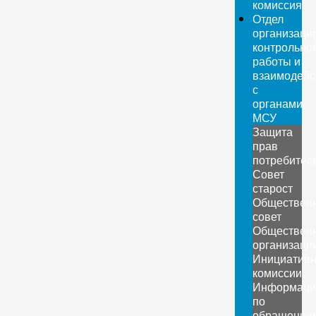
комиссия
Отдел
организаци
контрольно
работы и
взаимодейс
с
органами
МСУ
Защита
прав
потребител
Совет
старост
Обществен
совет
Обществен
организаци
Инициатив
комиссии
Информаци
по
обращения