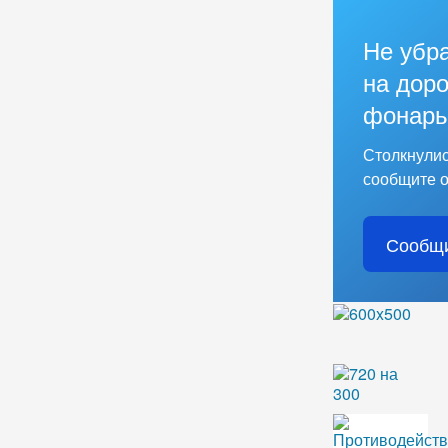
Не убр
на доро
фонарь
Столкнулис
сообщите о
Сообщи