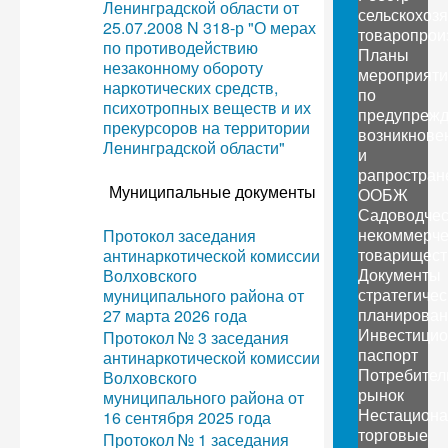
Ленинградской области от
сельскохоз
25.07.2008 N 318-р "О мерах
товаропрои
по противодействию
Планы
незаконному обороту
мероприяти
наркотических средств,
по
психотропных веществ и их
предупреж
прекурсоров на территории
возникнове
Ленинградской области"
и
рапростран
Муниципальные документы
ООБЖ
Садоводчес
некоммерче
Протокол заседания
товарищест
антинаркотической комиссии
Документы
Волховского
стратегичес
муниципального района от
планирован
27 марта 2026 года
Инвестици
Протокол № 3 заседания
паспорт
антинаркотической комиссии
Потребител
Волховского
рынок
муниципального района от
Нестацион
16 сентября 2025 года
торговые
Протокол № 1 заседания