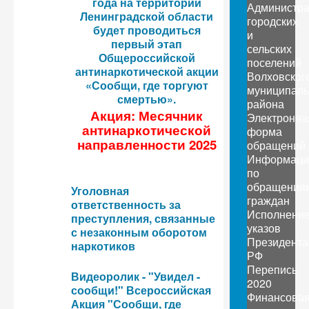
года на территории
Администр
Ленинградской области
городских
будет проводиться
и
первый этап
сельских
Общероссийской
поселений
антинаркотической акции
Волховског
«Сообщи, где торгуют
муниципаль
смертью».
района
Акция: Месячник
Электронна
антинаркотической
форма
направленности 2025
обращений
Информаци
по
обращения
Уголовная
граждан
ответственность за
Исполнени
преступления, связанные
указов
с незаконным оборотом
Президента
наркотиков
РФ
Перепись
Видеоролик - "Увидел -
2020
сообщи!" Всероссийская
Финансова
Акция "Сообщи, где