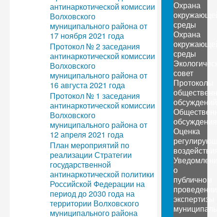
Охрана
антинаркотической комиссии
окружающе
Волховского
среды
муниципального района от
Охрана
17 ноября 2021 года
окружающе
Протокол № 2 заседания
среды
антинаркотической комиссии
Экологичес
Волховского
совет
муниципального района от
Протоколы
16 августа 2021 года
обществен
Протокол № 1 заседания
обсуждений
антинаркотической комиссии
Обществен
Волховского
обсуждения
муниципального района от
Оценка
12 апреля 2021 года
регулирующ
План мероприятий по
воздействи
реализации Стратегии
Уведомлен
государственной
о
антинаркотической политики
публичном
Российской Федерации на
проведении
период до 2030 года на
экспертизы
территории Волховского
муниципаль
муниципального района