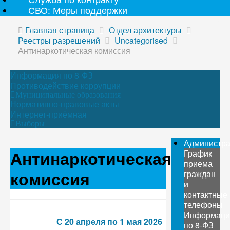
СВО: Меры поддержки
Главная страница
Отдел архитектуры
Реестры разрешений
Uncategorised
Антинаркотическая комиссия
Информация по 8-ФЗ
Противодействие коррупции
Муниципальные образования
Нормативно-правовые акты
Интернет-приёмная
Выборы
Администр
Антинаркотическая
График
приема
комиссия
граждан
и
контактные
телефоны
Информаци
С 20 апреля по 1 мая 2026
по 8-ФЗ