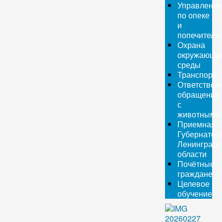
Управление
по опеке
и
попечитель
Охрана
окружающе
среды
Транспорт
Ответствен
обращение
с
животными
Приемная
Губернатор
Ленинградс
области
Почётные
граждане
Целевое
обучение