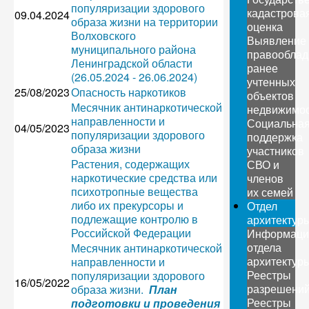
популяризации здорового
кадастрова
09.04.2024
образа жизни на территории
оценка
Волховского
Выявление
муниципального района
правооблад
Ленинградской области
ранее
(26.05.2024 - 26.06.2024)
учтенных
25/08/2023
Опасность наркотиков
объектов
Месячник антинаркотической
недвижимо
направленности и
Социальна
04/05/2023
популяризации здорового
поддержка
образа жизни
участников
Растения, содержащих
СВО и
наркотические средства или
членов
психотропные вещества
их семей
либо их прекурсоры и
Отдел
подлежащие контролю в
архитектур
Российской Федерации
Информаци
отдела
Месячник антинаркотической
архитектур
направленности и
Реестры
популяризации здорового
16/05/2022
разрешени
образа жизни.
План
Реестры
подготовки и проведения