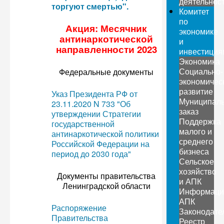
деятельнос
торгуют смертью".
Комитет
по
Акция: Месячник
экономике
антинаркотической
и
направленности 2023
инвестиция
Экономика
Социально-
Федеральные документы
экономичес
развитие
Указ Президента РФ от
Муниципал
23.11.2020 N 733 "Об
заказ
утверждении Стратегии
Поддержка
государственной
малого и
антинаркотической политики
среднего
Российской Федерации на
бизнеса
период до 2030 года"
Сельское
хозяйство
Документы правительства
и АПК
Ленинградской области
Информаци
АПК
Распоряжение
Законодате
Правительства
Реестр