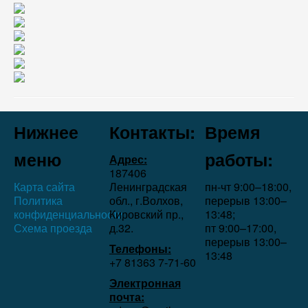
Нижнее
Контакты:
Время
меню
работы:
Адрес:
187406
Карта сайта
Ленинградская
пн-чт 9:00–18:00,
Политика
обл., г.Волхов,
перерыв 13:00–
конфиденциальности
Кировский пр.,
13:48;
Схема проезда
д.32.
пт 9:00–17:00,
перерыв 13:00–
Телефоны:
13:48
+7 81363 7‑71-60
Электронная
почта: