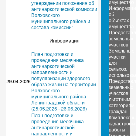
имущество
утверждении положения об
Информаци
антинаркотической комиссии
об
Волховского
объектах
муниципального района и
имущества
состава комиссии"
Предоставл
земельных
Информация
участков
Земельные
План подготовки и
участки
проведения месячника
для
антинаркотической
сельхоз.
направленности и
использова
популяризации здорового
Предоставл
29.04.2026
образа жизни на территории
земельных
Волховского
участков
муниципального района
льготным
Ленинградской области
категориям
(25.05.2026 - 26.06.2026)
граждан
План подготовки и
Комплексн
проведения месячника
кадастровы
антинаркотической
работы
направленности и
Государств