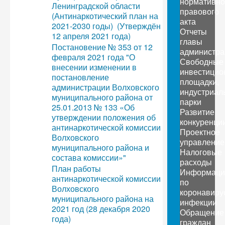
нормативно
Ленинградской области
правового
(Антинаркотический план на
акта
2021-2030 годы) (Утверждён
Отчеты
12 апреля 2021 года)
главы
Постановение № 353 от 12
администра
февраля 2021 года "О
Свободные
внесении изменении в
инвестицио
постановление
площадки,
администрации Волховского
индустриал
муниципального района от
парки
25.01.2013 № 133 «Об
Развитие
утверждении положения об
конкуренци
антинаркотической комиссии
Проектное
Волховского
управление
муниципального района и
Налоговые
состава комиссии»"
расходы
План работы
Информаци
антинаркотической комиссии
по
Волховского
коронавиру
муниципального района на
инфекции
2021 год (28 декабря 2020
Обращение
года)
граждан