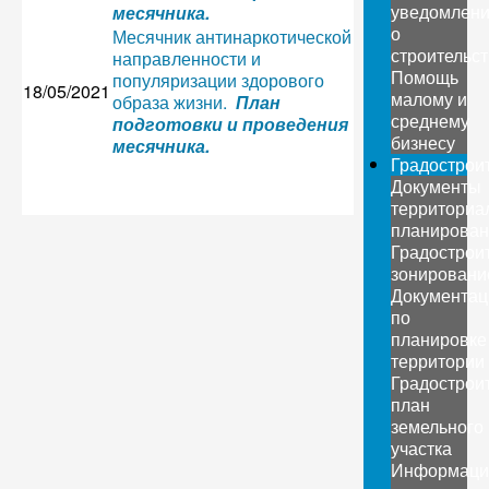
уведомлен
месячника.
о
Месячник антинаркотической
строительс
направленности и
Помощь
популяризации здорового
18/05/2021
малому и
образа жизни.
План
среднему
подготовки и проведения
бизнесу
месячника.
Градострои
Документы
территориа
планирован
Градострои
зонировани
Документац
по
планировке
территории
Градострои
план
земельного
участка
Информаци