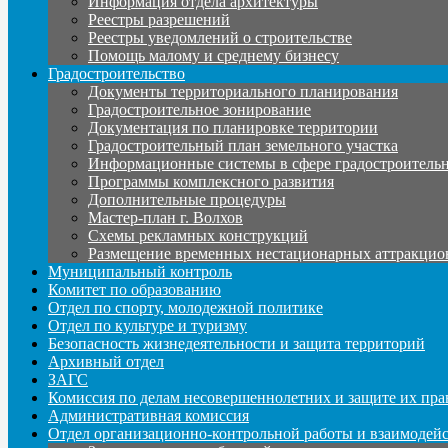
Информация отдела архитектуры
Реестры разрешений
Реестры уведомлений о строительстве
Помощь малому и среднему бизнесу
Градостроительство
Документы территориального планирования
Градостроительное зонирование
Документация по планировке территории
Градостроительный план земельного участка
Информационные системы в сфере градостроительн
Программы комплексного развития
Дополнительные процедуры
Мастер-план г. Волхов
Схемы рекламных конструкций
Размещение временных нестационарных аттракцио
Муниципальный контроль
Комитет по образованию
Отдел по спорту, молодежной политике
Отдел по культуре и туризму
Безопасность жизнедеятельности и защита территорий
Архивный отдел
ЗАГС
Комиссия по делам несовершеннолетних и защите их пра
Административная комиссия
Отдел организационно-контрольной работы и взаимодей