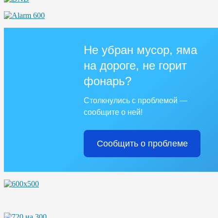
Не убран мусор, яма
на дороге, не горит
фонарь?
Столкнулись с проблемой —
сообщите о ней!
Сообщить о проблеме