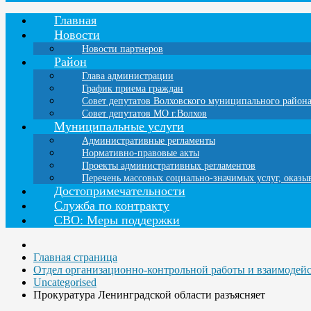
Главная
Новости
Новости партнеров
Район
Глава администрации
График приема граждан
Совет депутатов Волховского муниципального район
Совет депутатов МО г.Волхов
Муниципальные услуги
Административные регламенты
Нормативно-правовые акты
Проекты административных регламентов
Перечень массовых социально-значимых услуг, оказ
Достопримечательности
Служба по контракту
СВО: Меры поддержки
Главная страница
Отдел организационно-контрольной работы и взаимодей
Uncategorised
Прокуратура Ленинградской области разъясняет