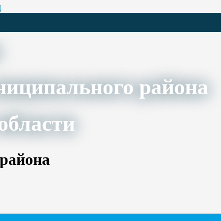
Ц
ниципального района
области
 района