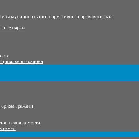
тизы муниципального нормативного правового акта
ьные парки
тости
иципального района
гориям граждан
ктов недвижимости
х семей