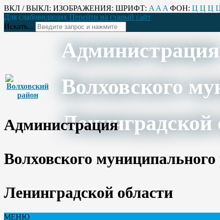
ВКЛ / ВЫКЛ:
ИЗОБРАЖЕНИЯ:
ШРИФТ:
A
A
A
ФОН:
Ц
Ц
Ц
Для слабовидящих
Перейти на старый сайт
Искать...
Администрация
Волховского му
Ленинградской 
Администрация
Волховского муниципального
Ленинградской области
МЕНЮ