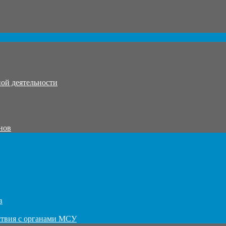
ой деятельности
нов
в
ствия с органами МСУ