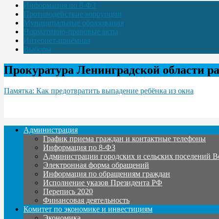
Информация по 8-ФЗ
Противодействие коррупции
Муниципальные образования
Нормативно-правовые акты
Интернет-приёмная
Выборы
Прокуратура Ленинградской области р
Памятка: Как предотвратить выпадение ребёнка из окна
Администрация
График приема граждан и контактные телефоны
Информация по 8-ФЗ
Администрации городских и сельских поселений В
Электронная форма обращений
Информация по обращениям граждан
Исполнение указов Президента РФ
Перепись 2020
Финансовая деятельность
Комитет по экономике и инвестициям
Экономика