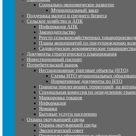
Социально-экономическое развитие
Муниципальный заказ
Поддержка малого и среднего бизнеса
Сельское хозяйство и АПК
Информация АПК
Законодательство
Реестр сельскохозяйственных товаропроизвод
Планы мероприятий по предупреждению воз
Садоводческие некоммерческие товарищества
Документы стратегического планирования
Инвестиционный паспорт
Потребительский рынок
Нестационарные торговые объекты (НТО)
Схемы НТО муниципальных образовани
Нормативные документы по НТО
Границы прилегающих территорий, на которы
Специальная комиссия по определению грани
Маркировка товаров
Информация
Ярмарки
Бытовые услуги населению
Охрана окружающей среды
Охрана окружающей среды
Экологический совет
Протоколы общественных обсуждений