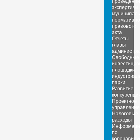
проведении
экспертизы
муниципаль
нормативно
правового
акта
Отчеты
главы
администра
Свободные
инвестицио
площадки,
индустриал
парки
Развитие
конкуренци
Проектное
управление
Налоговые
расходы
Информаци
по
коронавиру