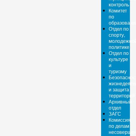
контроль
Комитет
по
образован
Отдел по
спорту,
молодежно
политике
Отдел по
культуре
и
туризму
Безопаснос
жизнедеяте
и защита
территорий
Архивный
отдел
ЗАГС
Комиссия
по делам
несовершен