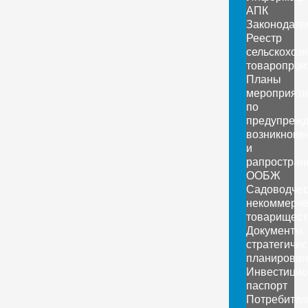
АПК
Законодате
Реестр
сельскохоз
товаропрои
Планы
мероприяти
по
предупреж
возникнове
и
рапростран
ООБЖ
Садоводчес
некоммерче
товарищест
Документы
стратегичес
планирован
Инвестици
паспорт
Потребител