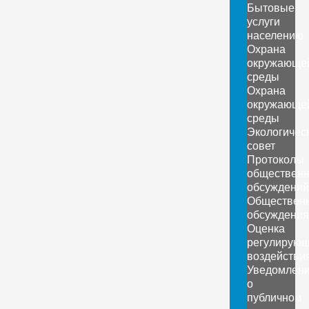
Бытовые
услуги
населению
Охрана
окружающе
среды
Охрана
окружающе
среды
Экологичес
совет
Протоколы
обществен
обсуждений
Обществен
обсуждения
Оценка
регулирующ
воздействи
Уведомлен
о
публичном