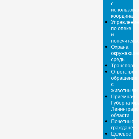
с
использова
координат
Управление
по опеке
и
попечитель
Охрана
окружающе
среды
Транспорт
Ответствен
обращение
с
животными
Приемная
Губернатор
Ленинградс
области
Почётные
граждане
Целевое