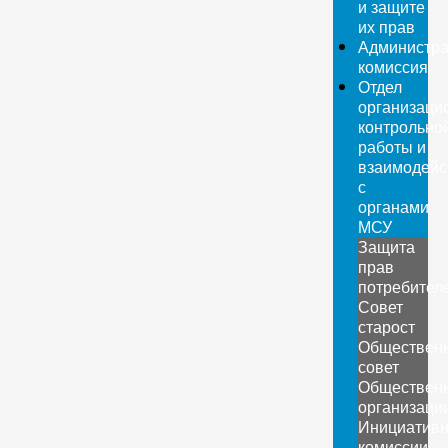
и защите
их прав
Администра
комиссия
Отдел
организаци
контрольно
работы и
взаимодейс
с
органами
МСУ
Защита
прав
потребител
Совет
старост
Обществен
совет
Обществен
организаци
Инициатив
комиссии