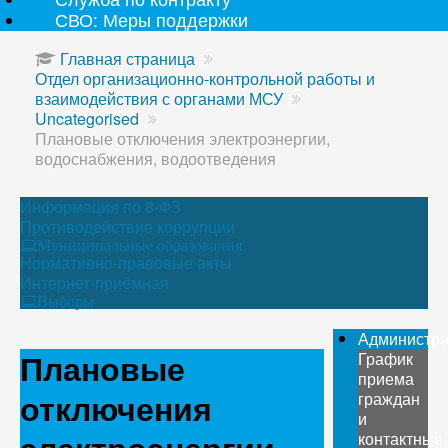
СВО: Меры поддержки
Главная страница
Отдел организационно-контрольной работы и
взаимодействия с органами МСУ
Uncategorised
Плановые отключения электроэнергии,
водоснабжения, водоотведения
Информация по 8-ФЗ
Противодействие коррупции
Муниципальные образования
Нормативно-правовые акты
Интернет-приёмная
Выборы
Администр
Плановые
График
приема
отключения
граждан
и
контактные