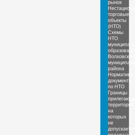
рынок
Нестацион
торговые
объекты
(НТО)
Схемы
НТО
муниципал
образовани
Волховског
муниципаль
района
Нормативн
документы
по НТО
Границы
прилегающ
территорий,
на
которых
не
допускаетс
розничная