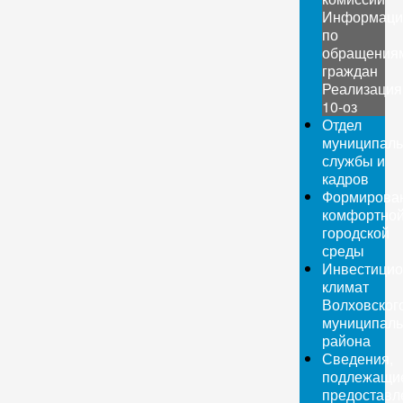
Информаци
по
обращения
граждан
Реализация
10-оз
Отдел
муниципаль
службы и
кадров
Формирова
комфортно
городской
среды
Инвестици
климат
Волховског
муниципаль
района
Сведения,
подлежащи
предоставл