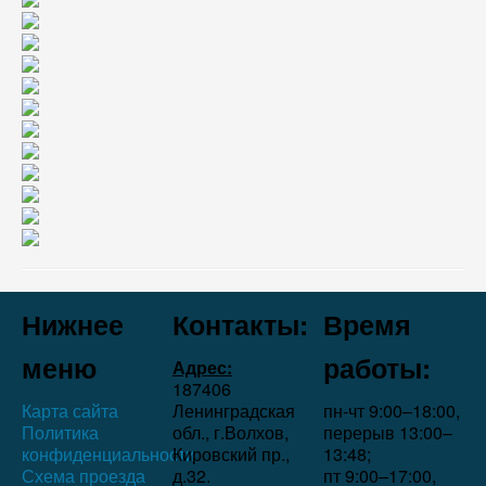
Нижнее
Контакты:
Время
меню
работы:
Адрес:
187406
Карта сайта
Ленинградская
пн-чт 9:00–18:00,
Политика
обл., г.Волхов,
перерыв 13:00–
конфиденциальности
Кировский пр.,
13:48;
Схема проезда
д.32.
пт 9:00–17:00,