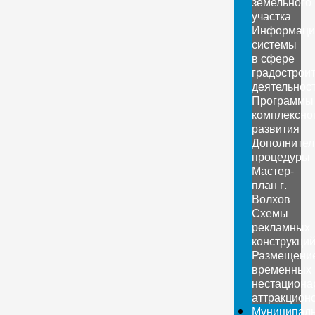
земельного
участка
Информаци
системы
в сфере
градострои
деятельнос
Программы
комплексно
развития
Дополните
процедуры
Мастер-
план г.
Волхов
Схемы
рекламных
конструкци
Размещени
временных
нестациона
аттракцион
Муниципал