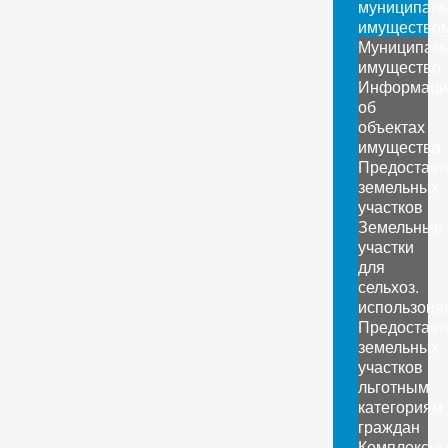
муниципал
имущество
Муниципал
имущество
Информаци
об
объектах
имущества
Предоставл
земельных
участков
Земельные
участки
для
сельхоз.
использова
Предоставл
земельных
участков
льготным
категориям
граждан
Комплексн