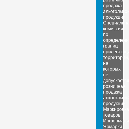
продажа
алкогольно
продукции
Специальн
комиссия
по
определен
границ
прилегающ
территорий,
на
которых
не
допускаетс
розничная
продажа
алкогольно
продукции
Маркировка
товаров
Информаци
Ярмарки