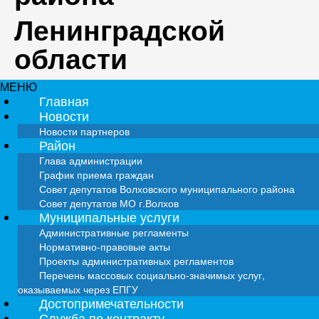
Ленинградской
области
МЕНЮ
Главная
Новости
Новости партнеров
Район
Глава администрации
График приема граждан
Совет депутатов Волховского муниципального района
Совет депутатов МО г.Волхов
Муниципальные услуги
Административные регламенты
Нормативно-правовые акты
Проекты административных регламентов
Перечень массовых социально-значимых услуг,
оказываемых через ЕПГУ
Достопримечательности
Служба по контракту