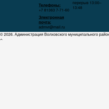
перерыв 13:00–
Телефоны:
13:48
+7 81363 7‑71-60
Электронная
почта:
admvr@mail.ru
© 2026. Администрация Волховского муниципального район