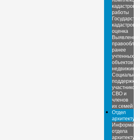
кадастровы
работы
Государств
кадастрова
оценка
Выявление
правооблад
ранее
учтенных
объектов
недвижимо
Социальна
поддержка
участников
СВО и
членов
их семей
Отдел
архитектур
Информаци
отдела
архитектур