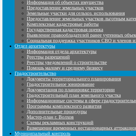
Информация об объектах имущества
Предоставление земельных участков
Земельные участки для сельхоз. использования
Предоставление земельных участков льготным кате
Комплексные кадастровые работы
Государственная кадастровая оценка
Выявление правообладателей ранее учтенных объе
Социальная поддержка участников СВО и членов и
Отдел архитектуры
Информация отдела архитектуры
Реестры разрешений
Реестры уведомлений о строительстве
Помощь малому и среднему бизнесу
Градостроительство
Документы территориального планирования
Градостроительное зонирование
Документация по планировке территории
Градостроительный план земельного участка
Информационные системы в сфере градостроительн
Программы комплексного развития
Дополнительные процедуры
Мастер-план г. Волхов
Схемы рекламных конструкций
Размещение временных нестационарных аттракцио
Муниципальный контроль