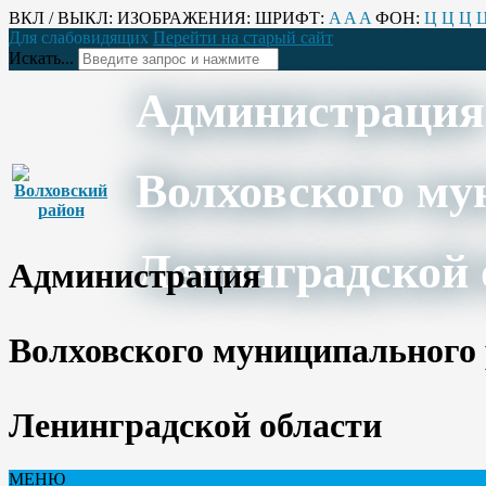
ВКЛ / ВЫКЛ:
ИЗОБРАЖЕНИЯ:
ШРИФТ:
A
A
A
ФОН:
Ц
Ц
Ц
Для слабовидящих
Перейти на старый сайт
Искать...
Администрация
Волховского му
Ленинградской 
Администрация
Волховского муниципального
Ленинградской области
МЕНЮ