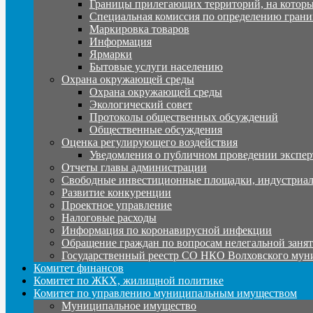
Границы прилегающих территорий, на которы
Специальная комиссия по определению грани
Маркировка товаров
Информация
Ярмарки
Бытовые услуги населению
Охрана окружающей среды
Охрана окружающей среды
Экологический совет
Протоколы общественных обсуждений
Общественные обсуждения
Оценка регулирующего воздействия
Уведомления о публичном проведении экспер
Отчеты главы администрации
Свободные инвестиционные площадки, индустриал
Развитие конкуренции
Проектное управление
Налоговые расходы
Информация по коронавирусной инфекции
Обращение граждан по вопросам нелегальной заня
Государственный реестр СО НКО Волховского мун
Комитет финансов
Комитет по ЖКХ, жилищной политике
Комитет по управлению муниципальным имуществом
Муниципальное имущество