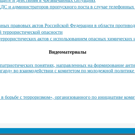
ащите и действиям в чрезвычайных ситуациях
ДДС и администраторов пропускного поста в случае телефонны
ных правовых актов Российской Федерации в области противод
й террористической опасности
 террористических актов с использованием опасных химических
Видеоматериалы
атриотических понятиях, направленных на формирование антит
гард» во взаимодействии с комитетом по молодежной политике
 в борьбе с терроризмом», организованного по инициативе ком