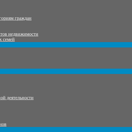
гориям граждан
ктов недвижимости
х семей
ой деятельности
нов