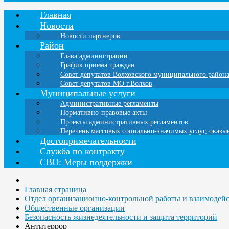
Главная
Новости
Новости партнеров
Район
Глава администрации
График приема граждан
Совет депутатов Волховского муниципального район
Совет депутатов МО г.Волхов
Муниципальные услуги
Административные регламенты
Нормативно-правовые акты
Проекты административных регламентов
Перечень массовых социально-значимых услуг, оказ
Достопримечательности
Служба по контракту
СВО: Меры поддержки
Главная страница
Отдел организационно-контрольной работы и взаимодей
Общественные организации
Безопасность жизнедеятельности и защита территорий
Антитеррор