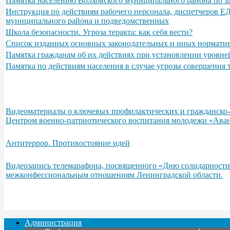
Памятка населению Волховского муниципального района по з
Инструкция по действиям рабочего персонала, диспетчеров Е
муниципального района и подведомственных
Школа безопасности. Угроза теракта: как себя вести?
Список изданных основных законодательных и иных норматив
Памятка гражданам об их действиях при установлении уровне
Памятка по действиям населения в случае угрозы совершения
Видеоматериалы о ключевых профилактических и гражданско-п
Центром военно-патриотического воспитания молодежи «Аван
Антитеррор. Противостояние идей
Видеозапись телемарафона, посвященного «Дню солидарности
межконфессиональным отношениям Ленинградской области.
Администрация