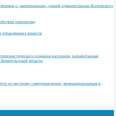
х звонков о «минировании» зданий администрации Волховского
ействия терроризму
 и отравляющих веществ
еррористического сознания населения, разработанные
 Ленинградской области
итета по местному самоуправлению, межнациональным и