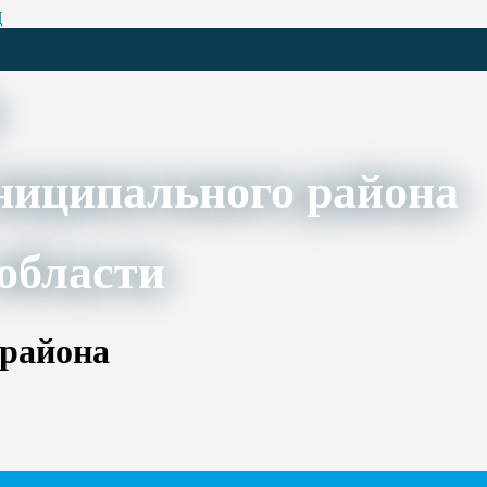
Ц
ниципального района
области
 района