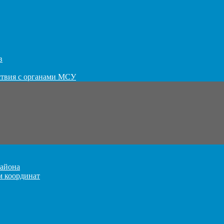
в
ствия с органами МСУ
айона
м координат