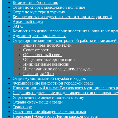
Комитет по образованию
Отдел по спорту, молодежной политике
Отдел по культуре и туризму
Безопасность жизнедеятельности и защита территорий
Архивный отдел
ЗАГС
Комиссия по делам несовершеннолетних и защите их пра
Административная комиссия
Отдел организационно-контрольной работы и взаимодей
Защита прав потребителей
Совет старост
Общественный совет
Общественные организации
Инициативные комиссии
Информация по обращениям граждан
Реализация 10-оз
Отдел муниципальной службы и кадров
Формирование комфортной городской среды
Инвестиционный климат Волховского муниципального р
Сведения, подлежащие предоставлению с использование
Управление по опеке и попечительству
Охрана окружающей среды
Транспорт
Ответственное обращение с животными
Приемная Губернатора Ленинградской области