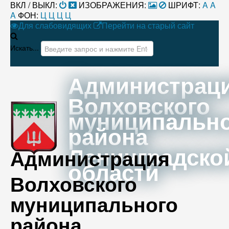
ВКЛ / ВЫКЛ:
ИЗОБРАЖЕНИЯ:
ШРИФТ:
A
A
A
ФОН:
Ц
Ц
Ц
Ц
Для слабовидящих
Перейти на старый сайт
Искать...
Администрац
Волховского
муниципальн
района
Ленинградско
Администрация
области
Волховского
муниципального
района