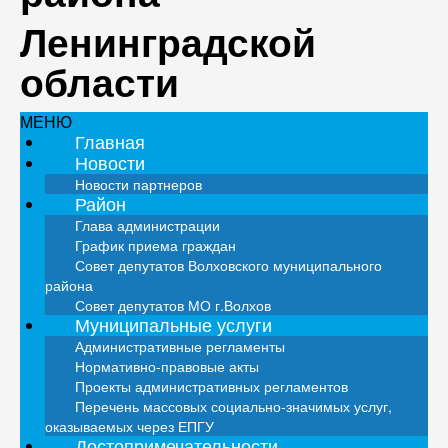
Ленинградской
области
МЕНЮ
Главная
Новости
Новости партнеров
Район
Глава администрации
График приема граждан
Совет депутатов Волховского муниципального
района
Совет депутатов МО г.Волхов
Муниципальные услуги
Административные регламенты
Нормативно-правовые акты
Проекты административных регламентов
Перечень массовых социально-значимых услуг,
оказываемых через ЕПГУ
Достопримечательности