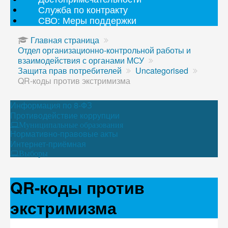
Служба по контракту
СВО: Меры поддержки
Главная страница
Отдел организационно-контрольной работы и
взаимодействия с органами МСУ
Защита прав потребителей
Uncategorised
QR-коды против экстримизма
Информация по 8-ФЗ
Противодействие коррупции
Муниципальные образования
Нормативно-правовые акты
Интернет-приёмная
Выборы
QR-коды против
экстримизма